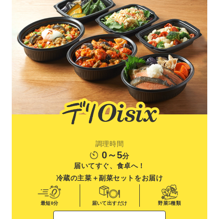
調理時間
0～5
分
届いてすぐ、食卓へ！
冷蔵の主菜＋副菜
セットをお届け
最短0分
届いて出すだけ
野菜
5種類