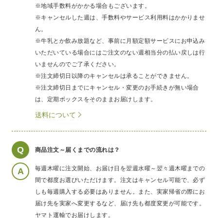
※地域手数料がかかる場合もございます。
※キャンセルした週は、手数料やサービス利用料はかかりませ
ん。
※牛乳とか飲み放題など、事前に月額定額サービスにお申込み
いただいている場合にはご注文のない週相当分の払い戻しは行
いませんのでご了承ください。
※注文締切日以降のキャンセルは承ることができません。
※注文締切日までにキャンセル・変更のお手続きが無い場合
は、定期ボックスをそのままお届けします。
送料について
Q
商品注文～届くまでの流れは？
毎週木曜に注文開始、お届け日を翌週水曜～翌々週木曜までの
A
間で都度お選びいただけます。注文はキャンセル可能で、必ず
しも毎週購入する必要はありません。また、実家帰省の際にお
届け先を実家へ変更するなど、届け先も都度変更が可能です。
ヤマト運輸でお届けします。