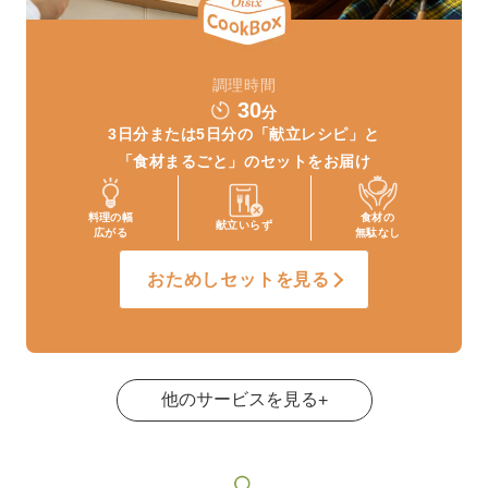
調理時間
30
分
3日分または5日分の
「献立レシピ」と
「食材まるごと」
のセットをお届け
料理の幅
食材の
献立いらず
広がる
無駄なし
おためしセットを見る
他のサービスを見る
+