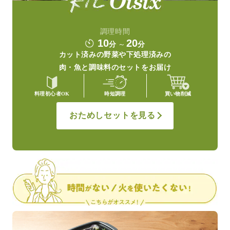
調理時間
10
20
分
～
分
カット済みの野菜や
下処理済みの
肉・魚と調味料の
セットをお届け
料理初心者OK
時短調理
買い物削減
おためしセットを見る