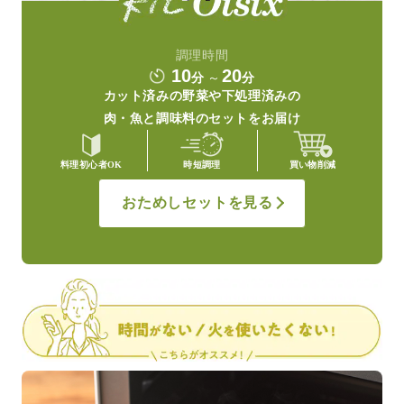
調理時間
10
20
分
～
分
カット済みの野菜や
下処理済みの
肉・魚と調味料の
セットをお届け
料理初心者OK
時短調理
買い物削減
おためしセットを見る