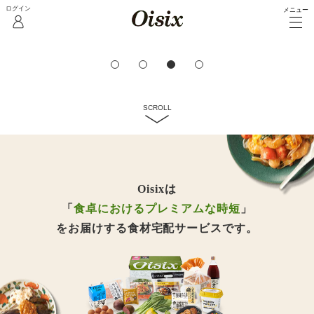
メニュー
3日分/5日分のレシピと食材の
宅配セット
おためしセットを見る
SCROLL
Oisixは
「
食卓におけるプレミアムな時短
」
をお届けする食材宅配サービスです。