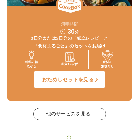
調理時間
30
分
3日分または5日分の
「献立レシピ」と
「食材まるごと」
のセットをお届け
料理の幅
食材の
献立いらず
広がる
無駄なし
おためしセットを見る
他のサービスを見る
+