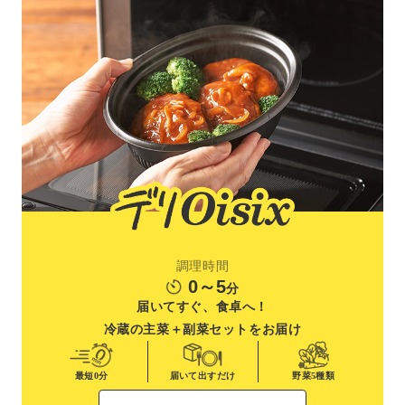
調理時間
0～5
分
届いてすぐ、食卓へ！
冷蔵の主菜＋副菜
セットをお届け
最短0分
届いて出すだけ
野菜
5種類