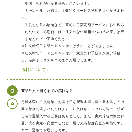
※地域手数料がかかる場合もございます。
※キャンセルした週は、手数料やサービス利用料はかかりませ
ん。
※牛乳とか飲み放題など、事前に月額定額サービスにお申込み
いただいている場合にはご注文のない週相当分の払い戻しは行
いませんのでご了承ください。
※注文締切日以降のキャンセルは承ることができません。
※注文締切日までにキャンセル・変更のお手続きが無い場合
は、定期ボックスをそのままお届けします。
送料について
Q
商品注文～届くまでの流れは？
毎週木曜に注文開始、お届け日を翌週水曜～翌々週木曜までの
A
間で都度お選びいただけます。注文はキャンセル可能で、必ず
しも毎週購入する必要はありません。また、実家帰省の際にお
届け先を実家へ変更するなど、届け先も都度変更が可能です。
ヤマト運輸でお届けします。