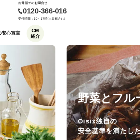
お電話でのお問合せ
0120-366-016
受付時間：10～17時(土日祝含む)
CM
もの安心宣言
紹介
野菜とフル
Oisix独自の
安全基準を満たし