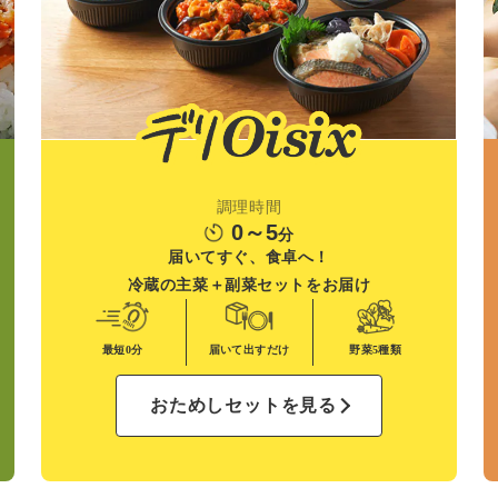
調理時間
0～5
分
届いてすぐ、食卓へ！
冷蔵の主菜＋副菜
セットをお届け
最短0分
届いて出すだけ
野菜
5種類
おためしセットを見る