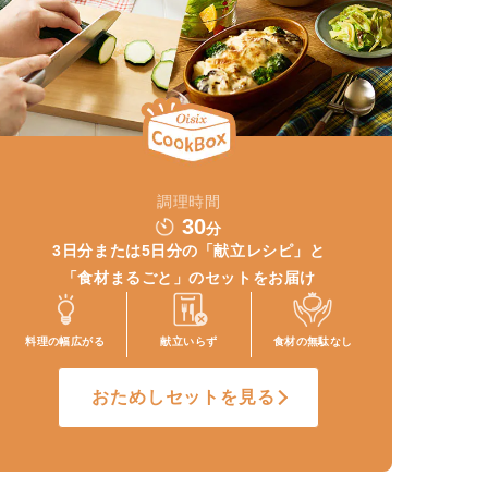
調理時間
30
分
3日分または5日分の
「献立レシピ」と
「食材まるごと」
のセットをお届け
料理の幅
広がる
献立いらず
食材の
無駄なし
おためしセットを見る