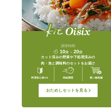
調理時間
10
20
分
～
分
カット済みの野菜や
下処理済みの
肉・魚と調味料の
セットをお届け
料理初心者OK
時短調理
買い物削減
おためしセットを見る