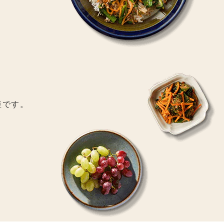
。
短です。