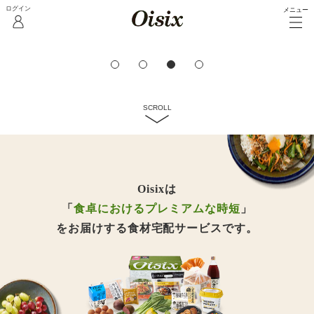
メニュー
3日分/5日分のレシピと食材の
宅配セット
おためしセットを見る
SCROLL
Oisixは
「
食卓におけるプレミアムな時短
」
をお届けする食材宅配サービスです。