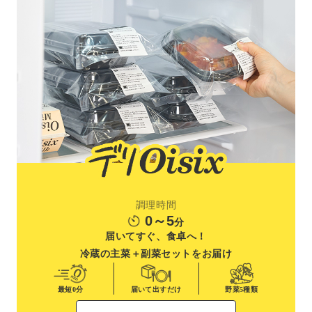
調理時間
0～5
分
届いてすぐ、食卓へ！
冷蔵の主菜＋副菜
セットをお届け
最短0分
届いて出すだけ
野菜
5種類