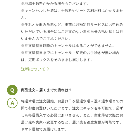
※地域手数料がかかる場合もございます。
※キャンセルした週は、手数料やサービス利用料はかかりませ
ん。
※牛乳とか飲み放題など、事前に月額定額サービスにお申込み
いただいている場合にはご注文のない週相当分の払い戻しは行
いませんのでご了承ください。
※注文締切日以降のキャンセルは承ることができません。
※注文締切日までにキャンセル・変更のお手続きが無い場合
は、定期ボックスをそのままお届けします。
送料について
Q
商品注文～届くまでの流れは？
毎週木曜に注文開始、お届け日を翌週水曜～翌々週木曜までの
A
間で都度お選びいただけます。注文はキャンセル可能で、必ず
しも毎週購入する必要はありません。また、実家帰省の際にお
届け先を実家へ変更するなど、届け先も都度変更が可能です。
ヤマト運輸でお届けします。