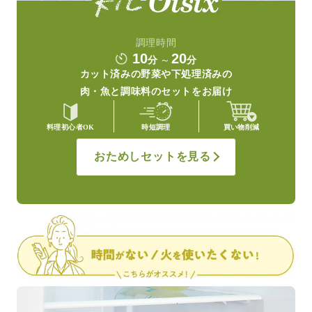
調理時間
10
20
分
～
分
カット済みの野菜や
下処理済みの
肉・魚と調味料の
セットをお届け
料理初心者OK
時短調理
買い物削減
おためしセットを見る