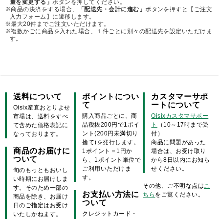
量を変更する」
ボタンを押してください。
※商品の決済をする場合、
「配送先・会計に進む」
ボタンを押すと【ご注文
入力フォーム】に遷移します。
※最大20件までご注文いただけます。
※複数かごに商品を入れた場合、１件ごとに別々の配送先を設定いただけま
す。
送料について
ポイントについ
カスタマーサポ
て
ートについて
Oisix産直おとりよせ
購入商品ごとに、商
Oisixカスタマサポー
市場は、送料をすべ
品税抜200円で1ポイ
ト
（10～17時まで受
て含めた価格表記に
ント(200円未満切り
付）
なっております。
捨て)を発行します。
商品に問題があった
商品のお届けに
1ポイント＝1円か
場合は、お受け取り
ついて
ら、1ポイント単位で
から8日以内にお知ら
ご利用いただけま
せください。
旬のもっともおいし
す。
い時期にお届けしま
その他、ご不明な点は
こ
す。そのため一部の
お支払い方法に
ちら
をご覧ください。
商品を除き、お届け
ついて
日のご指定はお受け
クレジットカード・
いたしかねます。