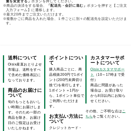
量を変更する」
ボタンを押してください。
※商品の決済をする場合、
「配送先・会計に進む」
ボタンを押すと【ご注文
入力フォーム】に遷移します。
※最大20件までご注文いただけます。
※複数かごに商品を入れた場合、１件ごとに別々の配送先を設定いただけま
す。
送料について
ポイントについ
カスタマーサポ
て
ートについて
Oisix産直おとりよせ
購入商品ごとに、商
Oisixカスタマサポー
市場は、送料をすべ
品税抜200円で1ポイ
ト
（10～17時まで受
て含めた価格表記に
ント(200円未満切り
付）
なっております。
捨て)を発行します。
商品に問題があった
商品のお届けに
1ポイント＝1円か
場合は、お受け取り
ついて
ら、1ポイント単位で
から8日以内にお知ら
ご利用いただけま
せください。
旬のもっともおいし
す。
い時期にお届けしま
その他、ご不明な点は
こ
す。そのため一部の
お支払い方法に
ちら
をご覧ください。
商品を除き、お届け
ついて
日のご指定はお受け
クレジットカード・
いたしかねます。