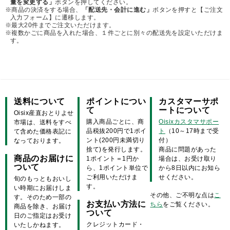
量を変更する」
ボタンを押してください。
※商品の決済をする場合、
「配送先・会計に進む」
ボタンを押すと【ご注文
入力フォーム】に遷移します。
※最大20件までご注文いただけます。
※複数かごに商品を入れた場合、１件ごとに別々の配送先を設定いただけま
す。
送料について
ポイントについ
カスタマーサポ
て
ートについて
Oisix産直おとりよせ
購入商品ごとに、商
Oisixカスタマサポー
市場は、送料をすべ
品税抜200円で1ポイ
ト
（10～17時まで受
て含めた価格表記に
ント(200円未満切り
付）
なっております。
捨て)を発行します。
商品に問題があった
商品のお届けに
1ポイント＝1円か
場合は、お受け取り
ついて
ら、1ポイント単位で
から8日以内にお知ら
ご利用いただけま
せください。
旬のもっともおいし
す。
い時期にお届けしま
その他、ご不明な点は
こ
す。そのため一部の
お支払い方法に
ちら
をご覧ください。
商品を除き、お届け
ついて
日のご指定はお受け
クレジットカード・
いたしかねます。