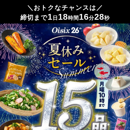
1
18
16
23
日
時間
分
秒