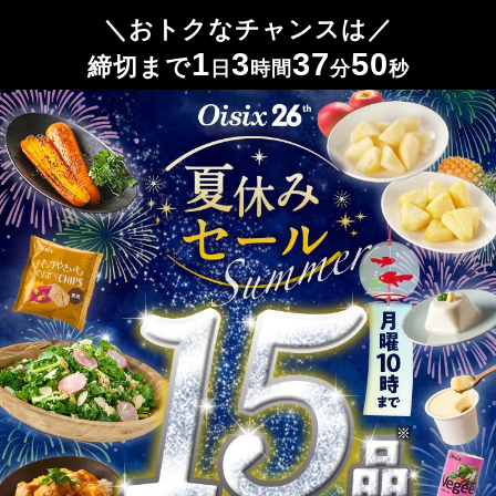
1
3
37
45
日
時間
分
秒