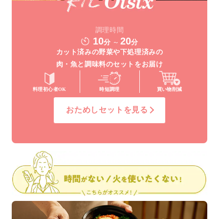
調理時間
10
20
分
～
分
カット済みの野菜や
下処理済みの
肉・魚と調味料の
セットをお届け
料理初心者OK
時短調理
買い物削減
おためしセットを見る