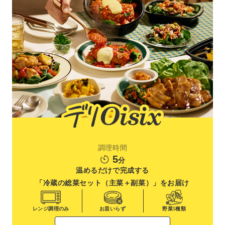
調理時間
5
分
温めるだけで完成する
「冷蔵の総菜セット（主菜＋副菜）」
をお届け
レンジ調理
のみ
お皿いらず
野菜
5種類