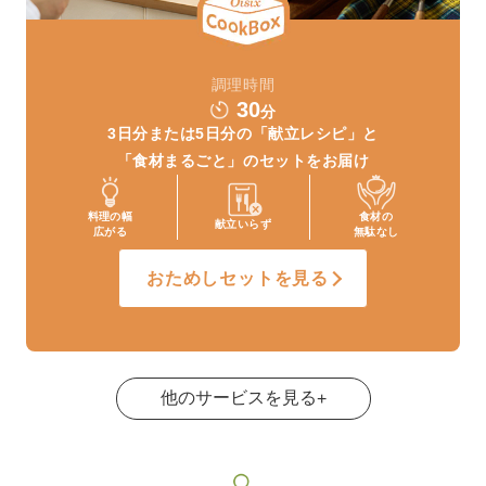
調理時間
30
分
3日分または5日分の
「献立レシピ」と
「食材まるごと」
のセットをお届け
料理の幅
食材の
献立いらず
広がる
無駄なし
おためしセットを見る
他のサービスを見る
+