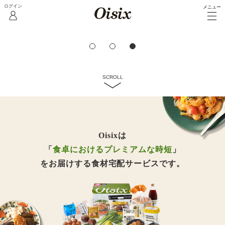
メニュー
野菜とフルーツ
Oisix独自の
安全基準を満たした食品
商品を見る
SCROLL
Oisixは
「
食卓におけるプレミアムな時短
」
をお届けする食材宅配サービスです。