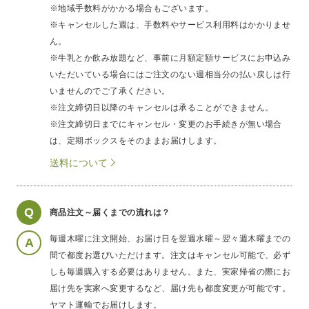
※地域手数料がかかる場合もございます。
※キャンセルした週は、手数料やサービス利用料はかかりませ
ん。
※牛乳とか飲み放題など、事前に月額定額サービスにお申込み
いただいている場合にはご注文のない週相当分の払い戻しは行
いませんのでご了承ください。
※注文締切日以降のキャンセルは承ることができません。
※注文締切日までにキャンセル・変更のお手続きが無い場合
は、定期ボックスをそのままお届けします。
送料について
Q
商品注文～届くまでの流れは？
毎週木曜に注文開始、お届け日を翌週水曜～翌々週木曜までの
A
間で都度お選びいただけます。注文はキャンセル可能で、必ず
しも毎週購入する必要はありません。また、実家帰省の際にお
届け先を実家へ変更するなど、届け先も都度変更が可能です。
ヤマト運輸でお届けします。