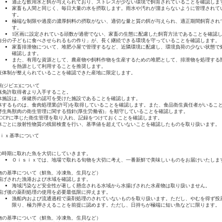
適正な飲用水と餌が与えられており、ストレスが少ない環境で飼育されていることを確認しま
家畜も人間と同じく、毎日大量の水を摂取します。雨水や汚れが溜まらないように管理されて
す。
極端な制限や過度の濃厚飼料の摂取がない、適切な量と質の餌が与えられ、適正期間飼育され
す。
1区画に設定されている頭数が過密でない、家畜の生態に配慮した飼育方法であることを確認
自分の子どもに食べさせられるもの作り」が、長く継続できる環境を守っていることを確認します。
家畜排泄物について、堆肥小屋で管理するなど、近隣環境に配慮し、環境負荷の少ない状態で
確認します。
また、有用な資源として、農産物や飼料作物を生産するための堆肥として、排泄物を処理する
を熱源として利用することを推奨します。
疫体制が整えられていることを確認できた産地に限定します。
(ジビエ)について
猟免許取得者より入手すること。
体施設は、保健所の認可を受けた施設であることを確認します。
体するものは、食肉処理業(許可)を取得していることを確認します。また、食品衛生責任者がいるこ
野生鳥獣肉の衛生管理に関する指針(厚生労働省)」を順守していることを確認します。
ACCPに準じた衛生管理を取り入れ、記録をつけておくことを確認します。
体ごとに放射性物質の残留検査を行い、基準値を超えていないことを確認したものを取り扱います。
ｓｉｘ基準について
の時期に取れた魚を大切にしていきます。
Ｏｉｓｉｘでは、地場で取れる旬物を大切に考え、一番新鮮で美味しいものをお届けいたしま
物の基準について（鮮魚、冷凍魚、生貝など）
揚げされた漁港および水域を確認します。
海域汚染など安全性が著しく懸念される水域から水揚げされた水産物は取り扱いません。
揚げ後の薬剤処理の使用を必要最低限に抑えます。
漁船内および流通過程で薬剤処理のされていないものを取り扱います。ただし、やむを得ず投
限り、極力押さえることを前提に認めます。ただし、日持ちが極端に短い魚などに限ります。
物の基準について（鮮魚、冷凍魚、生貝など）