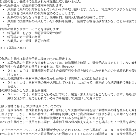
境汚染の著しい養殖場で生産された水産物は取り扱いません。
料への薬剤使用、抗生物質の使用を制限します。
原則的に薬剤の投与を行なわていないものを取り扱います。ただし、稚魚期のワクチンなどや
ある場合に限り薬剤の投与を認めることとします。
薬剤の投与を行なう場合には、使用目的、期間及び薬剤を明確にします。
原則的に抗生物質の混入していない飼料を使用し、使用する場合は残留性がないことが確認で
す。
育管理の徹底がされていることを確認します。
飼育計画、および、飼育管理記録の徹底
飼育場の衛生管理の徹底
作業員の衛生管理、教育の徹底
ｉｓｉｘ基準について
工食品の主原料は非遺伝子組み換えのものに限定する
加工食品の主原料となる食材については、栽培形態を確認し、遺伝子組み換えをしていない食
成保存料・合成着色料を使用した食材は、取り扱わない
Ｏｉｓｉｘでは、賞味期限を延ばす合成保存料や食品を鮮やかにみせるための合成着色料を使
けします。
本的に天然調味料や素材本来の味を生かした味付けで調理された加工食品を扱う
Ｏｉｓｉｘは、素材本来の味を大切にしています。したがって、基本的に化学調味料で味付け
ません。
材の風味を生かした加工食品を厳選
Ｏｉｓｉｘでは、素材にこだわるだけでなく、製造・加工工程にもこだわっています。熱処理
風味を活かす工程で行われているものを厳選してお届けしております。
で扱う食材における 添加物使用についての方針
では、合成保存料・合成着色料を使わず、原則として天然の調味料を使い素材本来の味を生かした味
ております。しかし、商品の特性上、添加物を使用しないと商品自体のご提供が著しく困難になる食
ージにおいて表記した上で、添加物が使用されているものを販売しております。
ついては主原料として使用される場合、非遺伝子組み組み換えであることを確認した上で使用を認め
キャリーオーバーについては人体影響が少ないとされていることから基本的にＯｉｓｉｘ安全基準は
カーによるキャリーオーバー内容表示があった際はＯｉｓｉｘにおいては随時Ｏｉｓｉｘ安全基準と