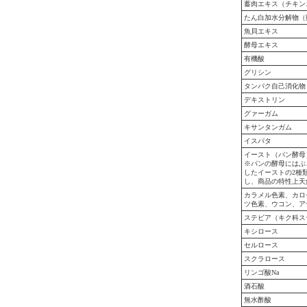
蓄肉エキス（チキン
たん白加水分解物（
魚貝エキス
酵母エキス
有機酸
グリシン
タンパク自己消化物
デキストリン
グァーガム
キサンタンガム
イスパタ
イースト（パン酵母
※パンの酵母にはぶ
したイーストの2種
し、商品の特性上天
カラメル色素、カロ
ツ色素、ウコン、ア
ステビア（キク科ス
キシロース
セルロース
スクラロース
リンゴ酸Na
酒石酸
無水酢酸