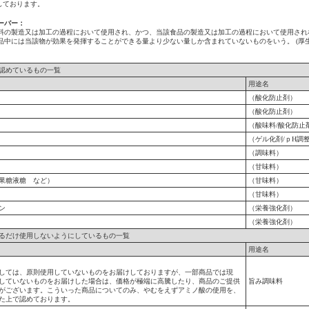
しております。
ーバー：
料の製造又は加工の過程において使用され、かつ、当該食品の製造又は加工の過程において使用され
品中には当該物が効果を発揮することができる量より少ない量しか含まれていないものをいう。 (厚生
認めているもの一覧
用途名
（酸化防止剤）
（酸化防止剤）
（酸味料/酸化防止
（ゲル化剤/ｐH調
（調味料）
（甘味料）
果糖液糖 など）
（甘味料）
（甘味料）
ン
（栄養強化剤）
（栄養強化剤）
るだけ使用しないようにしているもの一覧
用途名
しては、原則使用していないものをお届けしておりますが、一部商品では現
していないものをお届けした場合は、価格が極端に高騰したり、商品のご提供
旨み調味料
がございます。こういった商品についてのみ、やむをえずアミノ酸の使用を、
た上で認めております。