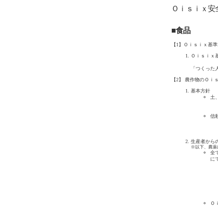
Ｏｉｓｉｘ安
■食品
【1】Ｏｉｓｉｘ基準
Ｏｉｓｉｘ
「つくった
【2】 農作物のＯｉ
基本方針
土
信
生産者から
※以下、農薬
全
に
Ｏ