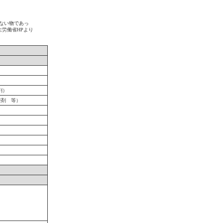
ない物であっ
労働省HPより
剤）
整剤 等）