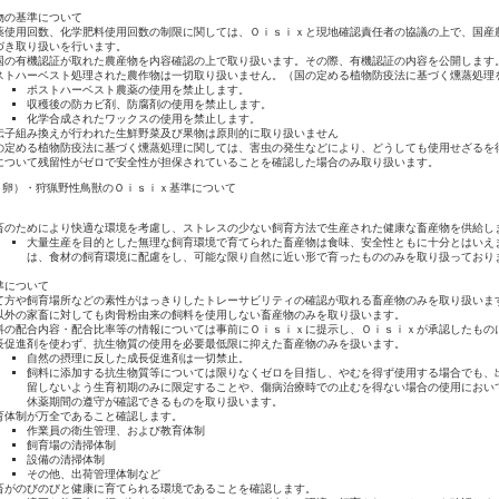
物の基準について
薬使用回数、化学肥料使用回数の制限に関しては、Ｏｉｓｉｘと現地確認責任者の協議の上で、国産
づき取り扱いを行います。
国の有機認証が取れた農産物を内容確認の上で取り扱います。その際、有機認証の内容を公開します
ストハーベスト処理された農作物は一切取り扱いません。（国の定める植物防疫法に基づく燻蒸処理
ポストハーベスト農薬の使用を禁止します。
収穫後の防カビ剤、防腐剤の使用を禁止します。
化学合成されたワックスの使用を禁止します。
伝子組み換えが行われた生鮮野菜及び果物は原則的に取り扱いません
の定める植物防疫法に基づく燻蒸処理に関しては、害虫の発生などにより、どうしても使用せざるを
について残留性がゼロで安全性が担保されていることを確認した場合のみ取り扱います。
肉・卵）・狩猟野性鳥獣のＯｉｓｉｘ基準について
畜のためにより快適な環境を考慮し、ストレスの少ない飼育方法で生産された健康な畜産物を供給し
大量生産を目的とした無理な飼育環境で育てられた畜産物は食味、安全性ともに十分とはいえ
は、食材の飼育環境に配慮をし、可能な限り自然に近い形で育ったもののみを取り扱っており
準について
て方や飼育場所などの素性がはっきりしたトレーサビリティの確認が取れる畜産物のみを取り扱いま
以外の家畜に対しても肉骨粉由来の飼料を使用しない畜産物のみを取り扱います。
料の配合内容・配合比率等の情報については事前にＯｉｓｉｘに提示し、Ｏｉｓｉｘが承認したもの
長促進剤を使わず、抗生物質の使用を必要最低限に抑えた畜産物のみを扱います。
自然の摂理に反した成長促進剤は一切禁止。
飼料に添加する抗生物質等については限りなくゼロを目指し、やむを得ず使用する場合でも、
留しないよう生育初期のみに限定することや、傷病治療時での止むを得ない場合の使用におい
休薬期間の遵守が確認できるものを取り扱います。
育体制が万全であること確認します。
作業員の衛生管理、および教育体制
飼育場の清掃体制
設備の清掃体制
その他、出荷管理体制など
畜がのびのびと健康に育てられる環境であることを確認します。