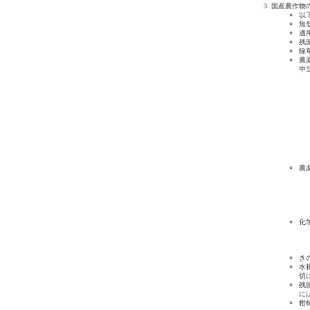
国産農作物
以
無
適
残
除
農
中
農
化
き
水
切
残
に
柑