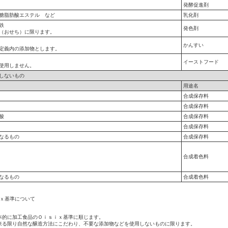
発酵促進剤
糖脂肪酸エステル など
乳化剤
鉄
発色剤
（おせち）に限ります。
かんすい
定義内の添加物とします。
イーストフード
使用しません。
しないもの
用途名
合成保存料
合成保存料
酸
合成保存料
合成保存料
なるもの
合成保存料
合成着色料
なるもの
合成着色料
ｉｘ基準について
本的に加工食品のＯｉｓｉｘ基準に順じます。
来る限り自然な醸造方法にこだわり、不要な添加物などを使用しないものに限ります。