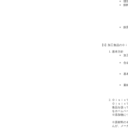
環
飼
飼
【5】加工食品のＯ
基本方針
加
合
基
素
Ｏｉｓｉｘ
Ｏｉｓｉｘ
食品を扱っ
をホームペ
※添加物に
※原材料の
んが、メー