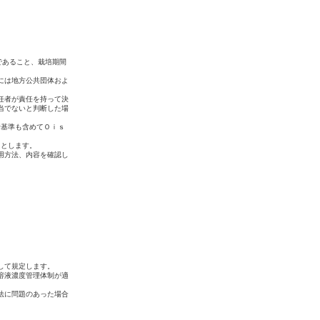
であること、栽培期間
には地方公共団体およ
任者が責任を持って決
当でないと判断した場
行基準も含めてＯｉｓ
内とします。
用方法、内容を確認し
。
して規定します。
溶液濃度管理体制が適
法に問題のあった場合