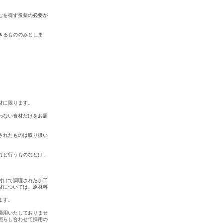
むを得ず投薬の必要が
きるもののみとしま
材に限ります。
わない食材だけをお届
されたものは取り扱い
など行うものなどは、
付けで調理された加工
材については、原材料
ます。
適用いたしておりませ
照らし合わせて採用の