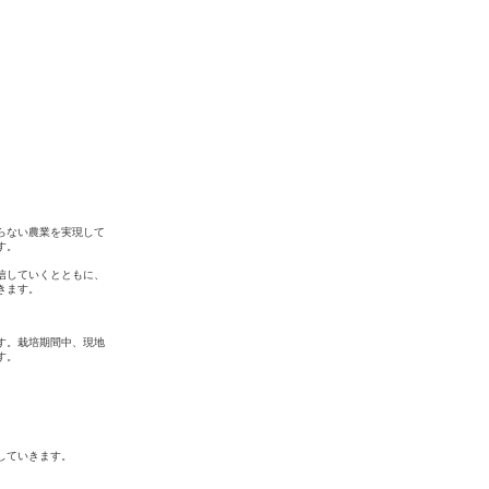
らない農業を実現して
す。
信していくとともに、
きます。
す。栽培期間中、現地
す。
していきます。