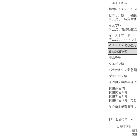
モルトエキス
植物レシチン、ショ
ピロリン酸Ｋ、硫酸
※ただし、特定食材
かんすい
※ただし食品衛生法
イーストフード
※ただし、パンには
Ｏｉｓｉｘでは使用
食品添加物名
安息香酸
ソルビン酸
パラオキシン安息香
プロピオン酸
その他合成保存料に
食用赤色2号
食用黄色４号
食用青色１号
食用緑色３号 など
その他合成着色料に
【6】お酒のＯｉｓ
基本方針
基
出