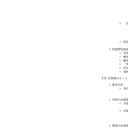
「
防
狩猟野性鳥獣
狩
解
解
「
H
個
【4】水産物のＯｉ
基本方針
旬
天然の水産
水
水
養殖の水産