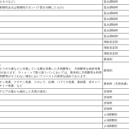
エキスなど）
旨み調味料
動物性あるは植物性のタンパク質を分解したもの）
旨み調味料
旨み調味料
旨み調味料
旨み調味料
旨み調味料
旨み調味料
増粘安定剤
増粘安定剤
増粘安定剤
膨張剤
）
どうや小麦などに付着している菌を培養した天然酵母と、天然酵母を純粋培養
膨張剤
類があります。Ｏｉｓｉｘで取り扱うパンにおいては、基本的に天然酵母を利用
然酵母がそぐわない場合においてイーストの使用を認めております。
チン色素、クチナシ色素、クロレラ、紅麹、パプリカ色素、葉緑素、赤キャベ
着色料（天然色素
ナトー色素 など
テビアの葉から抽出した天然の成分）
甘味料
甘味料
甘味料
甘味料
ｐH調整剤
ｐH調整剤
ｐH調整剤