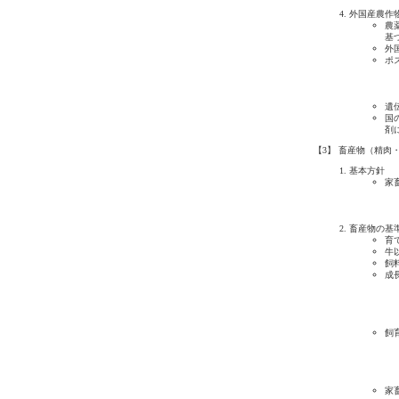
外国産農作
農
基
外
ポ
遺
国
剤
【3】 畜産物（精
基本方針
家
畜産物の基
育
牛
飼
成
飼
家