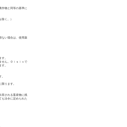
農作物と同等の基準に
。
を除く。）
得ない場合は、使用薬
ます。
ません。Ｏｉｓｉｘで
ます。
す。
に限ります。
出荷される畜産物に残
ても法令に定められた