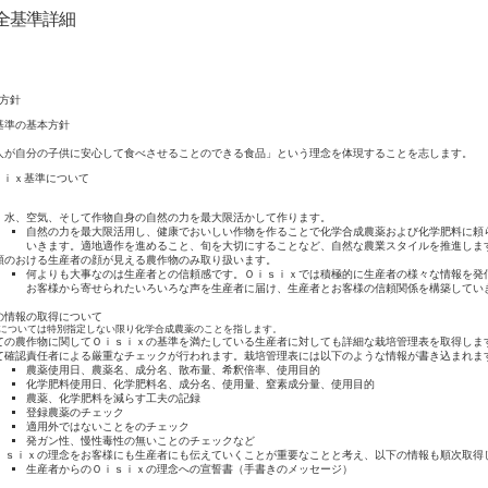
全基準詳細
方針
基準の基本方針
人が自分の子供に安心して食べさせることのできる食品」という理念を体現することを志します。
ｓｉｘ基準について
、水、空気、そして作物自身の自然の力を最大限活かして作ります。
自然の力を最大限活用し、健康でおいしい作物を作ることで化学合成農薬および化学肥料に頼
いきます。適地適作を進めること、旬を大切にすることなど、自然な農業スタイルを推進しま
頼のおける生産者の顔が見える農作物のみ取り扱います。
何よりも大事なのは生産者との信頼感です。Ｏｉｓｉｘでは積極的に生産者の様々な情報を発
お客様から寄せられたいろいろな声を生産者に届け、生産者とお客様の信頼関係を構築してい
の情報の取得について
については特別指定しない限り化学合成農薬のことを指します。
ての農作物に関してＯｉｓｉｘの基準を満たしている生産者に対しても詳細な栽培管理表を取得しま
て確認責任者による厳重なチェックが行われます。栽培管理表には以下のような情報が書き込まれま
農薬使用日、農薬名、成分名、散布量、希釈倍率、使用目的
化学肥料使用日、化学肥料名、成分名、使用量、窒素成分量、使用目的
農薬、化学肥料を減らす工夫の記録
登録農薬のチェック
適用外ではないことをのチェック
発ガン性、慢性毒性の無いことのチェックなど
ｉｓｉｘの理念をお客様にも生産者にも伝えていくことが重要なことと考え、以下の情報も順次取得
生産者からのＯｉｓｉｘの理念への宣誓書（手書きのメッセージ）