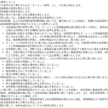
の基準について
下の条件を全て満たすものを「Ｏｉｓｉｘ基準」とし、その旨を表記します。
登録農薬の使用を禁止します。
用外農薬の使用を禁止します。
留時に発ガン性の疑いがある農薬を禁止します。
草剤に関しては、必要最小限の使用を除き原則禁止します。
薬使用回数、および化学肥料使用回数制限に関しては、極力減らすことを前提に、有機JAS認定栽培
当該地域慣行栽培の5割以下にすることを基準とします。
当該地域の慣行基準に関しては、Ｏｉｓｉｘと現地確認責任者が責任を持って決定し、基本的
び地方公共団体に準ずる機関が定めた基準を採用します。
当該地域に比較する対象が定められていない場合は、比較慣行基準をＯｉｓｉｘと現地確認責
定しそれを公開します。また、その作物の栽培形態や希少性より、比較対象を定めることが適
合は、残留農薬検査を実施し、合格が確認された場合のみ、取り扱います。
Ｏｉｓｉｘで2004年3月までに取り扱いのある産地の品目に関しては、比較慣行基準を従来慣
ｉｘと現地確認責任者が責任を持って決定しそれを公開します。
化学肥料に関しては、回数ではなく窒素成分量を慣行基準の5割以下で栽培できた場合も基準
但し、天候不順など予期せぬ理由から計画外の止むを得ない農薬使用が必要となった場合、使
た上で許容します。内容の詳細についてはお客様にご連絡いたします。
薬使用においては以下の項目を充分に検討し、これら項目が認められるものに限り取り扱います。
使用する目的を明確にしていること。
残留性の少ない農薬を優先的に選択していること。
希釈倍率を低く設定する努力をしていること。
散布回数を少なくする努力をしていること。
適正な時期に散布していること。
学肥料使用においては以下の項目を充分に検討し、これら項目が認められるものに限り取り扱います
使用する目的を明確にしていること。
特に硝酸態窒素の残留性を抑える努力をしていること。
化学肥料の使用回数および使用量を減らす努力をしていること。
のこ類に関しては原則農薬使用されていないものを取り扱うことを前提に、前項同様に農薬使用に関
耕栽培、砂耕栽培農作物に関しては前項同様に農薬使用に関して規定します。また、衛生管理体制、
に構築されていることを確認します。
留農薬検査を定期的に行い、残留基準値を上回る残留農薬が検出された場合、原因調査の上で栽培方
は該当栽培責任者との取引を停止します。
橘類に関して、化学合成されたワックスの使用を禁止します。