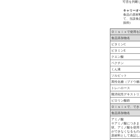
可否を判断
キャリーオ
食品の原材
て、当該食
抜粋)
Ｏｉｓｉｘで使用を
食品添加物名
ビタミンC
ビタミンE
クエン酸
ペクチン
くん液
ソルビット
異性化糖（ブドウ糖
トレハロース
難消化性デキストリ
ピロリン酸鉄
Ｏｉｓｉｘで、でき
食品添加物名
アミノ酸
※アミノ酸につきま
状、アミノ酸を使用
ができなくなるもの
原材料として表記し