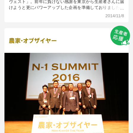
ヴェスト」。前年に負けない感謝を東京から生産者さんに届
けようと更にパワーアップした企画を準備しておりました。
前年につづきオープニング恒例のテープカットならぬ、「大
2014/11/8
根抜き」セレモニーでは、あべ俊子農林水産副大臣、楠本修
二郎（カフェ・カンパニー株式会社 代表取締役社長）・当社
代表の高島宏平両実行委員長に登壇いただきました。2日間の
開催では昨年の26,000名を上回る35,000名の方にご来場いた
だけました。