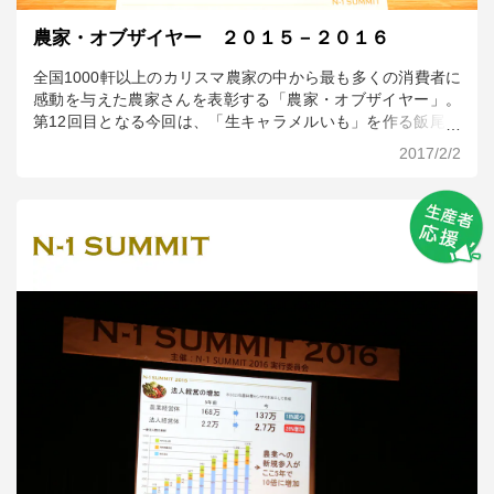
農家・オブザイヤー ２０１５－２０１６
全国1000軒以上のカリスマ農家の中から最も多くの消費者に
感動を与えた農家さんを表彰する「農家・オブザイヤー」。
第12回目となる今回は、「生キャラメルいも」を作る飯尾和
喜雄さんが受賞致しました。 お客様から「今年も楽しみにし
2017/2/2
ていました！」と声が上がるほど人気な生キャラメルいも。
焼くだけでスイーツのように甘くなり、しっとりと滑らかな
舌触りが楽しめることから「生キャラメルいも」という名前
が付けられました。人間と同じように接して作物を育てると
いう飯尾さんの姿勢が、生キャラメルいもを通してお客様に
伝わり、愛され続けているのかもしれませんね。