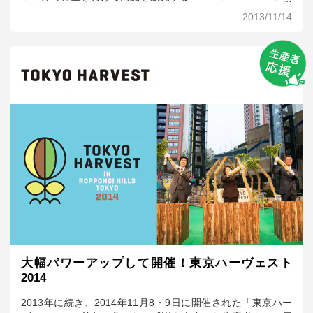
リピン」を11月14日（木）より開始します。 寄付金は、現地
2013/11/14
の救援および復興支援のため、日本赤十字社へ寄付をしま
す。フィリピンは南国のためトロピカルフルーツが豊富にあ
り、当社でも有機や特別栽培でこだわって生産しているバナ
ナ、パイナップル、マンゴーなど、多くのフィリピン産商品
を販売しております。 当社にとってフィリピンは大切な生産
地のひとつでもあり、いち早い復旧、復興を願いまして、今
回の寄付を決定いたしました。
大幅パワーアップして開催！東京ハーヴェスト
2014
2013年に続き、2014年11月8・9日に開催された「東京ハー