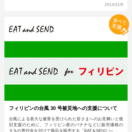
ただきました。公募により集まった138のレシピから、事前選
2014/11/8
考を通過した3つのレシピ『来る美素（くるみそ）海鮮鍋』、
『海宝ピリ辛だれの海鮮ちゃんこ鍋』、『秋刀魚みぞれ鍋』
をゲストの小泉氏、審査員の柿沢安耶シェフ、松嶋啓介シェ
フらが試食。ここで優勝した鍋は『海宝ピリ辛だれの海鮮ち
ゃんこ鍋』！まさに三陸を味わい尽くす一品で、後日オイシ
ックスにより『～東北の味の宝石箱～海宝ピリ辛つけ鍋』と
して販売開始となりました！
フィリピンの台風 30 号被災地への支援について
台風による甚大な被害を受けられた皆さまへのお見舞いと復
旧支援のために、フィリピン産のバナナなどに販売価格の
５％の寄付金を付けて商品を販売する「EAT＆SEND for フィ