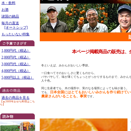
水・飲料
お酒
諸国の銘品
毎月の直送
[オートシップ]
もったいない特集
1,000円代（税込）
本ページ掲載商品の販売は、
2,000円代（税込）
3,000円代（税込）
冬といえば、みかんがおいしい季節。
4,000円代（税込）
一口食べてそのおいしさに驚くものから、
パサパサして、味が薄くてちょっとがっかりするものまで、みかん
5,000円以上（税込）
人十色。
同じ生産者でも、木の場所や、実のなる場所によっても味が違う。
日本全国にはとてもおいしいみかんを作り続けてい
でも、
農家さんがいることも、事実
です。
過去の商品を見る
【▲2009年おせち料理はこち
ら】