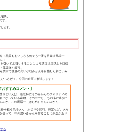
な場所。
です。
プします。
り！品質もおいしさも何でも一番を目差す馬場一
ん！
を引いて水切りすることにより糖度13度以上を目指
）
（佐世保）蜜柑。
定技術で糖度の高い小粒みかんを目指した初こいみ
をひっさげて、今回の企画に参戦します！
フおすすめコメント】
世保といえば、最近特にそのみかんのクオリティの
名になっている産地。その中でも、その味の濃さに
るのが、この馬場一（はじめ）さんのみかん。
1番を狙う馬場さん、水切りや肥料、剪定など、あら
を使って、味の濃いみかんを作ることに余念があり
入する