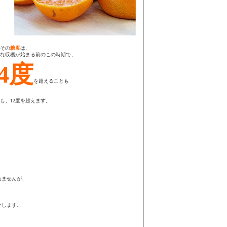
その
糖度
は、
な収穫が始まる前のこの時期で、
14度
を超えることも
も、12度を超えます。
れませんが、
介します。