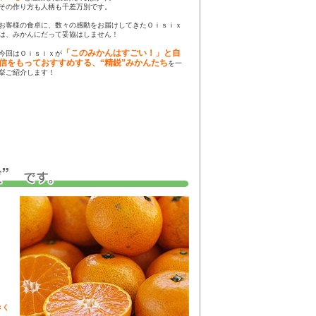
その作り方も人柄も千差万別です。
お客様の食卓に、数々の感動をお届けしてきたＯｉｓｉｘ
は、みかんにだって妥協はしません！
「このみかんはすごい！」と自
今回はＯｉｓｉｘが
信をもっておすすめする、“精鋭”みかんたち
を一
挙ご紹介します！
きく