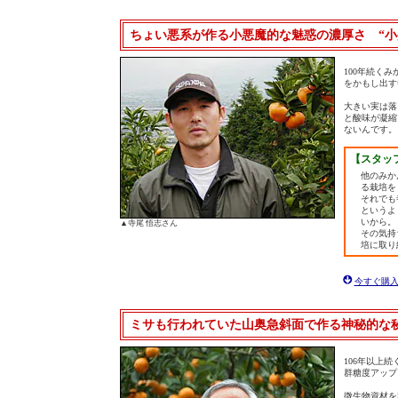
ちょい悪系が作る小悪魔的な魅惑の濃厚さ “小
100年続く
をかもし出す
大きい実は落
と酸味が凝縮
ないんです。
【スタッ
他のみか
る栽培を
それでも
というよ
いから。
▲寺尾 悟志さん
その気持
培に取り
今すぐ購
ミサも行われていた山奥急斜面で作る神秘的な秘
106年以上
群糖度アップ
微生物資材を