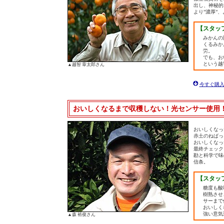
出し、神秘的
より”濃厚”
【スタッ
みかんの
くるみか
労。
でも、お
という越
▲越智 章太郎さん
今すぐ購
おいしくなるまで収穫しない！光センサー使用！
おいしくなっ
赤土のねばっ
おいしくなっ
最終チェック
勘と科学で味
信条。
【スタッ
糖度も酸
樹熟させ
サーまで
おいしく
強い意気
▲森 裕俊さん