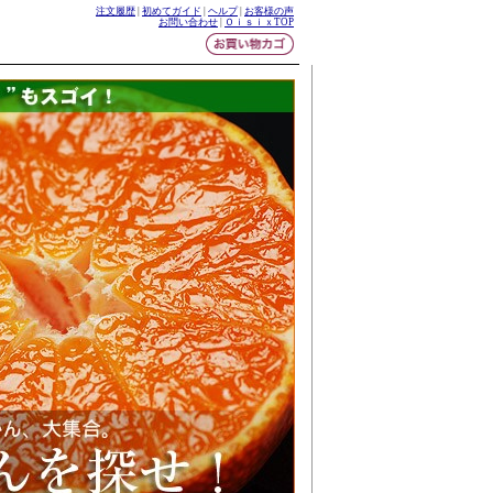
注文履歴
|
初めてガイド
|
ヘルプ
|
お客様の声
お問い合わせ
|
ＯｉｓｉｘTOP