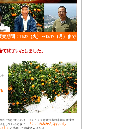
販売期間：11/27（火）～12/17（月）まで
全て終了いたしました。
も十
る
今回ご紹介するのは、Ｏｉｓｉｘ青果担当の小堀が産地巡
「ここのみかんはおいし
りをしているときに、
い！」
と感動した農家さんばかり。