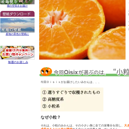
畑の空気をお届け
産地の景色が壁紙に
毎週のお楽しみ
今回Ｏｉｓｉｘがお届けしたいみかんは、、、
なぜ小粒？
それは、小粒のみかんは、その小さい身に全ての栄養分を回し、
大