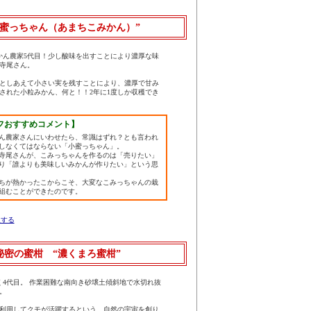
蜜っちゃん（あまちこみかん）”
みかん農家5代目！少し酸味を出すことにより濃厚な味
寺尾さん。
としあえて小さい実を残すことにより、濃厚で甘み
された小粒みかん、何と！！2年に1度しか収穫でき
フおすすめコメント】
ん農家さんにいわせたら、常識はずれ？とも言われ
しなくてはならない「小蜜っちゃん」。
寺尾さんが、こみっちゃんを作るのは「売りたい」
り「誰よりも美味しいみかんが作りたい」という思
ちが熱かったこからこそ、大変なこみっちゃんの栽
組むことができたのです。
入する
密の蜜柑 “濃くまろ蜜柑”
続く4代目。 作業困難な南向き砂壌土傾斜地で水切れ抜
。
利用してクモが活躍するという、自然の宇宙を創り