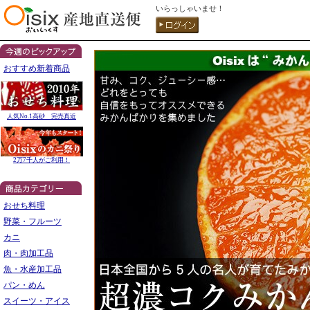
いらっしゃいませ！
おすすめ新着商品
人気No.1高砂 完売真近
2万7千人がご利用！
おせち料理
野菜・フルーツ
カニ
肉・肉加工品
魚・水産加工品
パン・めん
スイーツ・アイス