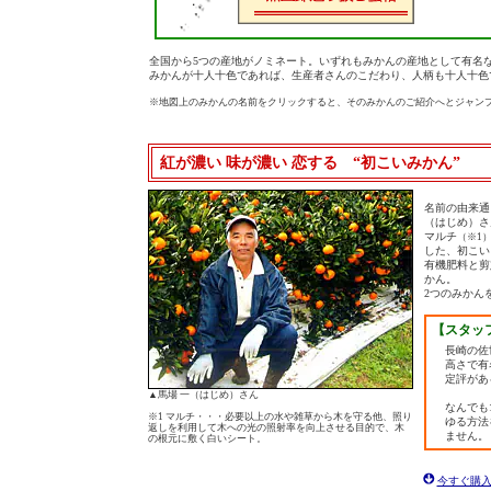
全国から5つの産地がノミネート。いずれもみかんの産地として有名
みかんが十人十色であれば、生産者さんのこだわり、人柄も十人十色
※地図上のみかんの名前をクリックすると、そのみかんのご紹介へとジャン
紅が濃い 味が濃い 恋する “初こいみかん”
名前の由来通
（はじめ）さ
マルチ
（※1
した、初こい
有機肥料と剪
かん。
2つのみかん
【スタッ
長崎の佐
高さで有
定評があ
▲馬場 一（はじめ）さん
なんでも
※1 マルチ・・・必要以上の水や雑草から木を守る他、照り
ゆる方法
返しを利用して木への光の照射率を向上させる目的で、木
ません。
の根元に敷く白いシート。
今すぐ購