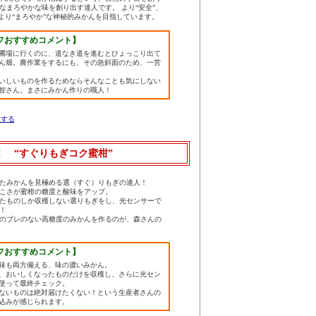
なまろやかな味を創り出す達人です。 より“安全”、
、より“まろやか”な神秘的みかんを目指しています。
フおすすめコメント】
圃場に行くのに、道なき道を進むとひょっこり出て
ん畑。農作業をするにも、その急斜面のため、一苦
いしいものを作るためならそんなことも気にしない
智さん。まさにみかん作りの職人！
入する
 “すぐりもぎコク蜜柑”
たみかんを見極める選（すぐ）りもぎの達人！
こさが蜜柑の糖度と酸味をアップ。
たものしか収穫しない選りもぎをし、光センサーで
！
のブレのない高糖度のみかんを作るのが、森さんの
フおすすめコメント】
味も両方備える、味の濃いみかん。
、おいしくなったものだけを収穫し、さらに光セン
使って最終チェック。
ないものは絶対届けたくない！という生産者さんの
込みが感じられます。