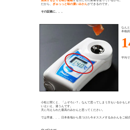
成長するよりも味が凝縮
する方にその栄養を使っているから。
だから、
ぎゅっっと味の濃いみかん
ができるのです。
その証拠に、、、
なんと
本格的
平均で
小粒と聞くと、「ふぞろい？」なんて思ってしまう方もいるかもし
いえいえ、違うんです。
天に与えられた最高のみかんと思ってください。
では早速、、、日本各地から見つけた今オススメするみかんをご紹