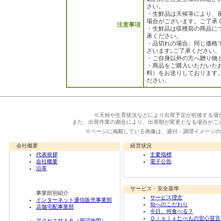
さい。
・生鮮品は天候等により、
場合がございます。ご了承
注意事項
・生鮮品は収穫前の商品に
承ください。
・品切れの場合、同じ価格
ざいます｡ご了承ください。
・ご自身以外の方へ贈り物
・商品をご購入いただいた
料）をお送りしております
ださい。
※天候や生育状況などにより出荷予定が前後する場
また、出荷作業の都合により、出荷順が変更となる場合がご
※ページに掲載している画像は、盛付・調理イメージの
会社概要
経営状況
代表挨拶
主要指標
会社概要
電子公告
沿革
サービス・安全基準
事業部別紹介
サービス理念
インターネット通信販売事業部
旬へのこだわり
店舗宅配事業部
今日、何食べる？
Ｏｉｓｉｘたべもの安心宣言
アクセスＭＡＰ（周辺地図）