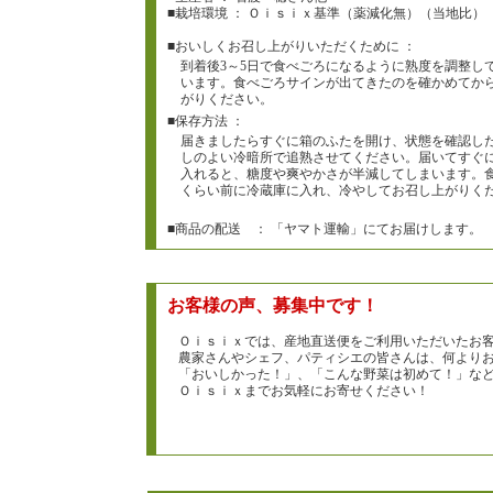
■栽培環境 ： Ｏｉｓｉｘ基準（薬減化無）（当地比）
■おいしくお召し上がりいただくために ：
到着後3～5日で食べごろになるように熟度を調整し
います。食べごろサインが出てきたのを確かめてか
がりください。
■保存方法 ：
届きましたらすぐに箱のふたを開け、状態を確認し
しのよい冷暗所で追熟させてください。届いてすぐ
入れると、糖度や爽やかさが半減してしまいます。食
くらい前に冷蔵庫に入れ、冷やしてお召し上がりく
■商品の配送 ： 「ヤマト運輸」にてお届けします。
お客様の声、募集中です！
Ｏｉｓｉｘでは、産地直送便をご利用いただいたお
農家さんやシェフ、パティシエの皆さんは、何より
「おいしかった！」、「こんな野菜は初めて！」な
Ｏｉｓｉｘまでお気軽にお寄せください！