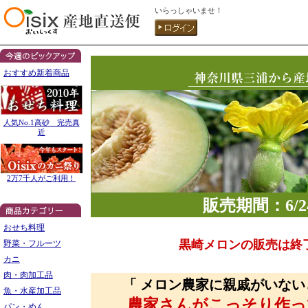
いらっしゃいませ！
おすすめ新着商品
人気No.1高砂 完売真
近
2万7千人がご利用！
販売期間：6/
おせち料理
黒崎メロンの販売は終
野菜・フルーツ
カニ
肉・肉加工品
「 メロン農家に親戚がいな
魚・水産加工品
農家さんがこっそり作っ
パン・めん