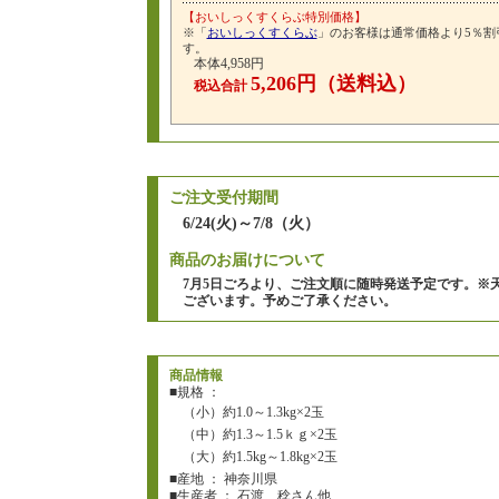
【おいしっくすくらぶ特別価格】
※「
おいしっくすくらぶ
」のお客様は通常価格より5％割
す。
本体4,958円
5,206円（送料込）
税込合計
ご注文受付期間
6/24(火)～7/8（火）
商品のお届けについて
7月5日ごろより、ご注文順に随時発送予定です。※
ございます。予めご了承ください。
商品情報
■規格 ：
（小）約1.0～1.3kg×2玉
（中）約1.3～1.5ｋｇ×2玉
（大）約1.5kg～1.8kg×2玉
■産地 ： 神奈川県
■生産者 ： 石渡 稔さん他