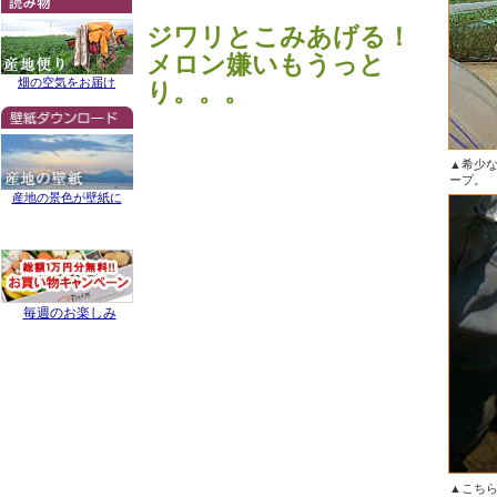
ジワリとこみあげる！
メロン嫌いもうっと
畑の空気をお届け
り。。。
▲希少
ープ。
産地の景色が壁紙に
毎週のお楽しみ
▲こち