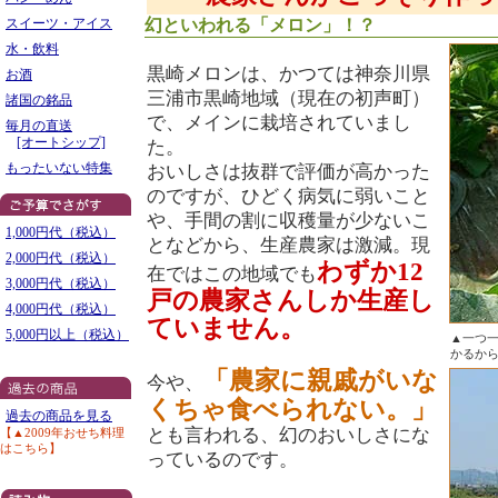
スイーツ・アイス
幻といわれる「メロン」！？
水・飲料
黒崎メロンは、かつては神奈川県
お酒
三浦市黒崎地域（現在の初声町）
諸国の銘品
で、メインに栽培されていまし
毎月の直送
[オートシップ]
た。
もったいない特集
おいしさは抜群で評価が高かった
のですが、ひどく病気に弱いこと
や、手間の割に収穫量が少ないこ
1,000円代（税込）
となどから、生産農家は激減。現
2,000円代（税込）
わずか12
在ではこの地域でも
3,000円代（税込）
戸の農家さんしか生産し
4,000円代（税込）
ていません。
5,000円以上（税込）
▲一つ
かるから
「農家に親戚がいな
今や、
くちゃ食べられない。」
過去の商品を見る
とも言われる、幻のおいしさにな
【▲2009年おせち料理
はこちら】
っているのです。