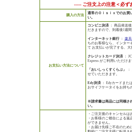
----- ご注文上の注意＜必ず
通常のＯｉｓｉｘでのお買
購入の方法
い。
コンビニ決済
： 商品発送
だきますので、到着後1週
インターネット銀行
：
楽天
ちのお客様なら、インターネ
て お支払いが完了する、大
クレジットカード決済
： JC
Express がご利用いた
お支払い方法について
「おいしっくすくらぶ」
：
せていただきます。
Edy決済
： Edyカードま
おサイフケータイをお持ちの
※請求書は商品には同梱さ
い。
・ご注文後のキャンセルは
・お客様のご都合による返
ができません。
・お届け先様ご不在のため
動的にご注文主様に転送さ