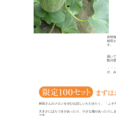
有明
林田
す。
届い
数日
・・
が、
林田さんのメロンをぜひお試しいただきたく、
「 ふぞ
大きさにばらつきがあったり、小さな傷があったりし
です。