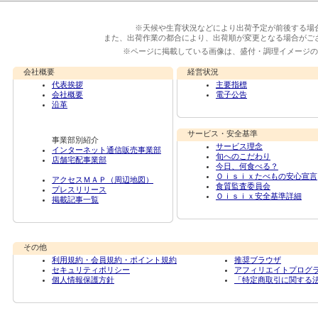
※天候や生育状況などにより出荷予定が前後する場
また、出荷作業の都合により、出荷順が変更となる場合がご
※ページに掲載している画像は、盛付・調理イメージの
会社概要
経営状況
代表挨拶
主要指標
会社概要
電子公告
沿革
サービス・安全基準
事業部別紹介
サービス理念
インターネット通信販売事業部
旬へのこだわり
店舗宅配事業部
今日、何食べる？
Ｏｉｓｉｘたべもの安心宣言
アクセスＭＡＰ（周辺地図）
食質監査委員会
プレスリリース
Ｏｉｓｉｘ安全基準詳細
掲載記事一覧
その他
利用規約・会員規約・ポイント規約
推奨ブラウザ
セキュリティポリシー
アフィリエイトプログ
個人情報保護方針
「特定商取引に関する