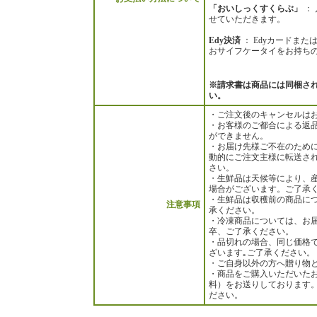
「おいしっくすくらぶ」
：
せていただきます。
Edy決済
： Edyカードまた
おサイフケータイをお持ちの
※請求書は商品には同梱さ
い。
・ご注文後のキャンセルは
・お客様のご都合による返
ができません。
・お届け先様ご不在のため
動的にご注文主様に転送さ
さい。
・生鮮品は天候等により、
場合がございます。ご了承
・生鮮品は収穫前の商品に
注意事項
承ください。
・冷凍商品については、お
卒、ご了承ください。
・品切れの場合、同じ価格
ざいます｡ご了承ください。
・ご自身以外の方へ贈り物
・商品をご購入いただいた
料）をお送りしております
ださい。