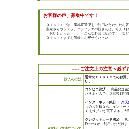
お客様の声、募集中です！
Ｏｉｓｉｘでは、産地直送便をご利用いただいたお客
農家さんやシェフ、パティシエの皆さんは、何よりお
「おいしかった！」、「こんな野菜は初めて！」など
Ｏｉｓｉｘまでお気軽にお寄せください！
----- ご注文上の注意＜必ず
通常のＯｉｓｉｘでのお買
購入の方法
い。
コンビニ決済
： 商品発送
だきますので、到着後1週間
インターネット銀行
：
楽天
ちのお客様なら、インターネ
て お支払いが完了する、大
クレジットカード決済
： JC
Express がご利用いた
お支払い方法について