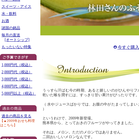
スイーツ・アイス
水・飲料
お酒
諸国の銘品
毎月の直送
[オートシップ]
もったいない特集
今すぐ購
1,000円代（税込）
2,000円代（税込）
3,000円代（税込）
4,000円代（税込）
うっすら汗ばむ今の時期、あると嬉しいのがひんやりフ
5,000円以上（税込）
乾いた喉を潤すには、すっきり甘い果汁がぴったりです
（ 水やジュースばかりでは、お腹の中がたまってしまい
）
過去の商品を見る
というわけで、2009年新登場。
【▲2009年おせち料理
熊本県から、とっておきのフルーツがやってきました。
はこちら】
それは、メロン。ただのメロンではありません。
二回おいしいメロンなんです。