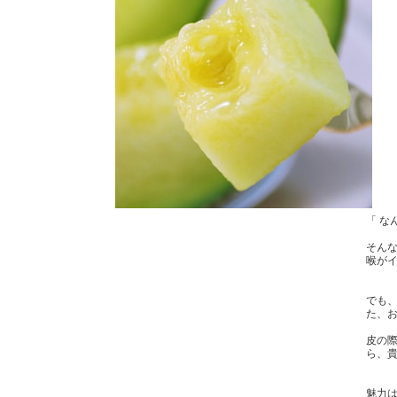
「 な
そん
喉が
でも
た、
皮の
ら、貴
魅力