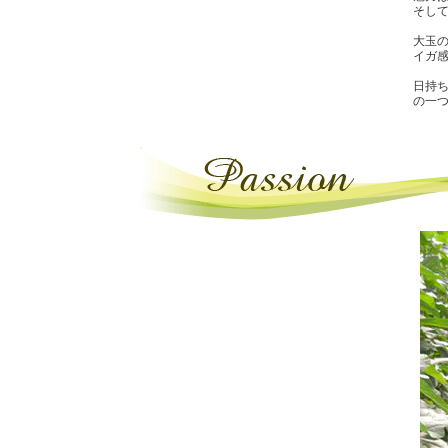
そし
大玉
イガ
日持
の一