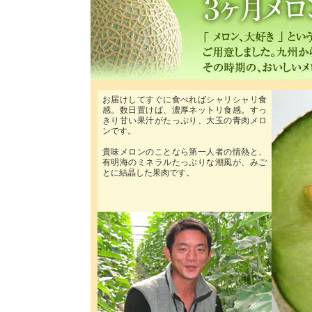
お届けしてすぐに食べればシャリシャリ食
感。数日置けば、濃厚ネットリ食感。すっ
きり甘い果汁がたっぷり、大玉の青肉メロ
ンです。
貴味メロンのことなら第一人者の情熱と、
有明海のミネラルたっぷりな潮風が、みご
とに結晶した果肉です。