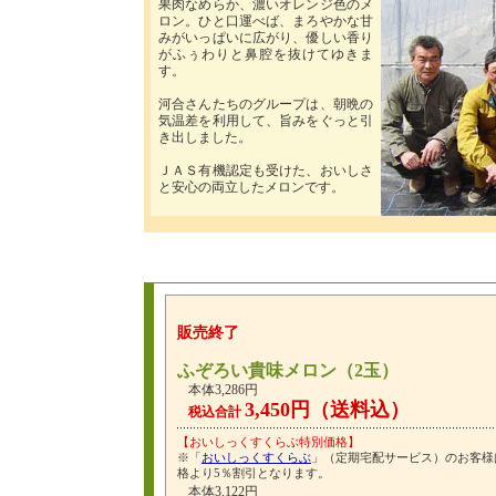
果肉なめらか、濃いオレンジ色のメ
ロン。ひと口運べば、まろやかな甘
みがいっぱいに広がり、優しい香り
がふぅわりと鼻腔を抜けてゆきま
す。
河合さんたちのグループは、朝晩の
気温差を利用して、旨みをぐっと引
き出しました。
ＪＡＳ有機認定も受けた、おいしさ
と安心の両立したメロンです。
販売終了
ふぞろい貴味メロン（2玉）
本体3,286円
3,450円（送料込）
税込合計
【おいしっくすくらぶ特別価格】
※「
おいしっくすくらぶ
」（定期宅配サービス）のお客様
格より5％割引となります。
本体3,122円