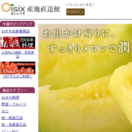
いらっしゃいませ！
おすすめ新着商品
人気No.1高砂 完売真
近
2万7千人がご利用！
おせち料理
野菜・フルーツ
カニ
肉・肉加工品
魚・水産加工品
パン・めん