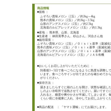
商品情報
■規格 ：
ふぞろい貴味メロン（2玉）／約3kg～4kg
熊本の貴味メロン（2玉）／約3kg～3.5kg
山形のアンデスメロン（2玉）／約2.5kg
北海道のルピアレッドメロン（1玉）／約1.3kg
■産地 ： 熊本県、山形、北海道
■生産者 ： 林田英季さん、杉山さん、河合さん他
■栽培環境 ：
ふぞろい貴味メロン（2玉）／Ｏｉｓｉｘ基準（薬減化
熊本の貴味メロン（2玉）／Ｏｉｓｉｘ基準（薬減化減
山形のアンデスメロン（2玉）／Ｏｉｓｉｘ基準（薬減
北海道のルピアレッドメロン（1玉）／ＪＡＳ有機
■おいしくお召し上がりいただくために ：
到着後3～5日で食べごろになるように熟度を調整し
います。食べごろサインが出てきたのを確かめてか
がりください。
■保存方法 ：
届きましたらすぐに箱のふたを開け、状態を確認し
しのよい冷暗所で追熟させてください。届いてすぐ
入れると、糖度や爽やかさが半減してしまいます。食
くらい前に冷蔵庫に入れ、冷やしてお召し上がりく
■商品の配送 ： 「ヤマト運輸」にてお届けします。