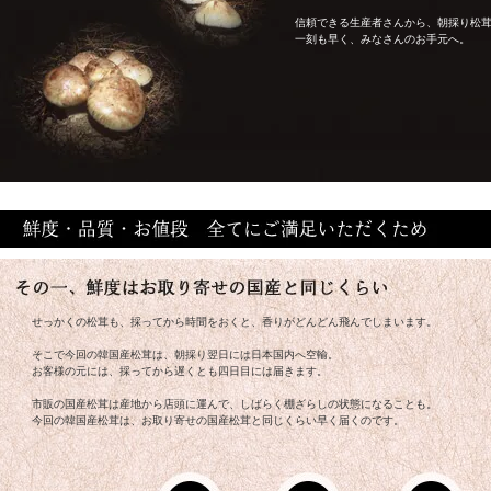
信頼できる生産者さんから、朝採り松
一刻も早く、みなさんのお手元へ。
せっかくの松茸も、採ってから時間をおくと、香りがどんどん飛んでしまいます。
そこで今回の韓国産松茸は、朝採り翌日には日本国内へ空輸。
お客様の元には、採ってから遅くとも四日目には届きます。
市販の国産松茸は産地から店頭に運んで、しばらく棚ざらしの状態になることも。
今回の韓国産松茸は、お取り寄せの国産松茸と同じくらい早く届くのです。