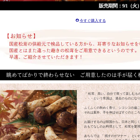
販売期間：9/1（火）
今すぐ購入する
「 松茸、高い。自分で買って楽しむも
・・・という常識は、過去のものにな
ふくふくの秋めく香り、シコシコの歯
それは案外、手を伸ばせばすぐのとこ
お届けするのは韓国から。日本と同じ
おもてなしのお料理として、松茸を愛
あちらでは 「 残すのがマナー 」 とい