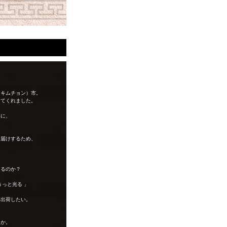
（キムチョン）市。
してくれました。
めに、
お届けするため、
けるのか？
うっと光る 」
に出荷したい。
とか。