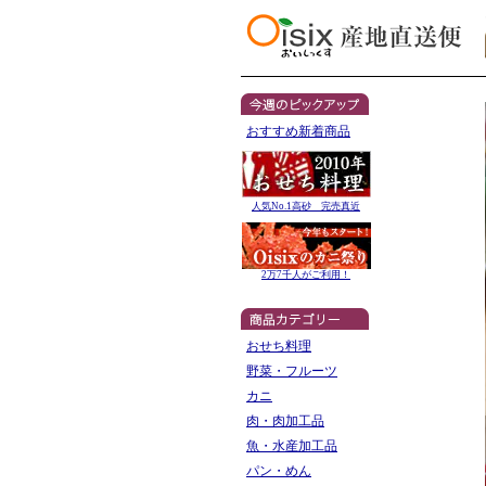
おすすめ新着商品
人気No.1高砂 完売真近
2万7千人がご利用！
おせち料理
野菜・フルーツ
カニ
肉・肉加工品
魚・水産加工品
パン・めん