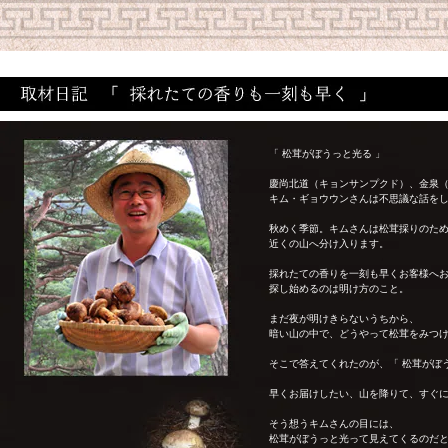
「 松茸がぼうっと光る 」
慶尚北道（キョンサンプクド）、金泉
キム・ギョウウンさんは不思議な話を
秋めく季節。キムさんは松茸採りのた
近くの山へ分け入ります。
採れたての香りを一刻も早くお客様へ
探し始めるのは明け方のこと。
まだ夜が明けきらないうちから、
暗い山の中で、どうやって松茸をみつ
そこで答えてくれたのが、「 松茸がぼ
早くお届けしたい、山を降りて、すぐ
そう想うキムさんの目には、
松茸がぼうっと光って見えてくるのだ