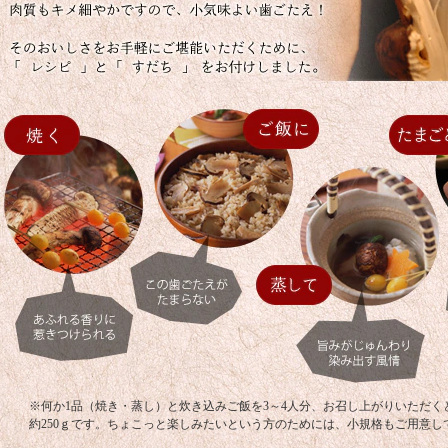
※何か1品（焼き・蒸し）と炊き込みご飯を3～4人分、お召し上がりいただく
約250ｇです。ちょこっと楽しみたいという方のためには、小規格もご用意し