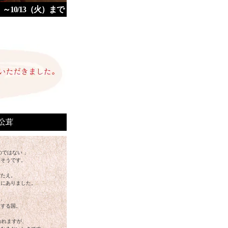
～10/13（火）まで
のではない 」
りそうです。
ごたえ。
ろにありました。
く、
用する国。
われますが、