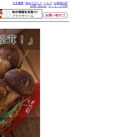
注文履歴
|
初めてガイド
|
ヘルプ
|
お客様の声
お問い合わせ
|
ＯｉｓｉｘTOP