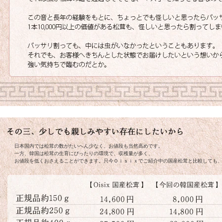
日本国内では松茸の数がたいへん少なく、お値段も当然高めです。
一方、韓国は松茸の生育にぴったりの環境で、収穫量が多く、
お値段を低くおさえることができます。只今Ｏｉｓｉｘでご紹介中の国産松茸と比較しても