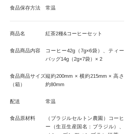
食品保存方法
常温
商品名
紅茶2種&コーヒーセット
食品商品内容
コーヒー42g（7g×6袋）、ティー
バッグ14g（2g×7袋）× 2
食品商品サイズ
縦約200mm × 横約215mm × 高さ
（箱）
約80mm
配送
常温
食品原材料
（ブラジルセルトン農園）コーヒ
ー（生豆生産国名：ブラジル）、