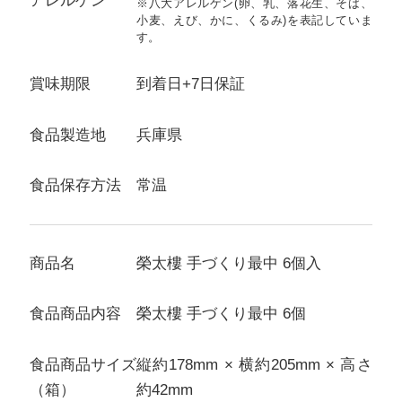
アレルゲン
※八大アレルゲン(卵、乳、落花生、そば、
小麦、えび、かに、くるみ)を表記していま
す。
賞味期限
到着日+7日保証
食品製造地
兵庫県
食品保存方法
常温
商品名
榮太樓 手づくり最中 6個入
食品商品内容
榮太樓 手づくり最中 6個
食品商品サイズ
縦約178mm × 横約205mm × 高さ
（箱）
約42mm