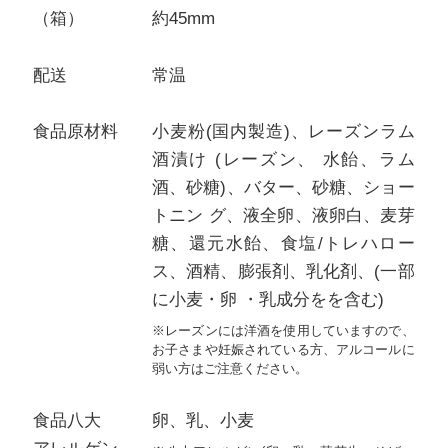
（箱）
約45mm
配送
常温
食品原材料
小麦粉(国内製造)、レーズンラム
酒漬け (レーズン、 水飴、ラム
酒、砂糖)、バター、砂糖、ショー
トニン グ、液全卵、液卵白、麦芽
糖、還元水飴、食塩/トレハロー
ス、酒精、膨張剤、乳化剤、(一部
に小麦・卵 ・乳成分をを含む)
※レーズンには洋酒を使用していますので、
お子さまや妊娠されている方、アルコールに
弱い方はご注意ください。
食品八大
卵、乳、小麦