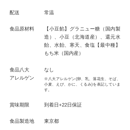
配送
常温
食品原材料
【小豆餡】グラニュー糖（国内製
造）、小豆（北海道産）、還元水
飴、水飴、寒天、食塩【最中種】
もち米（国内産）
食品八大
なし
アレルゲン
※八大アレルゲン(卵、乳、落花生、そば、
小麦、えび、かに、くるみ)を表記していま
す。
賞味期限
到着日+22日保証
食品製造地
東京都