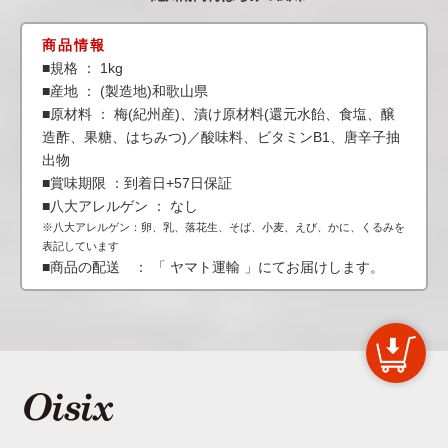
商品情報
■規格 ： 1kg
■産地 ： (製造地)和歌山県
■原材料 ： 梅(紀州産)、漬け原材料(還元水飴、食塩、醸
造酢、果糖、はちみつ)／酸味料、ビタミンB1、唐辛子抽
出物
■賞味期限 ：到着日+57日保証
■八大アレルゲン ： なし
※八大アレルゲン：卵、乳、落花生、そば、小麦、えび、かに、くるみを
表記しています
■商品の配送 ： 「 ヤマト運輸 」にてお届けします。