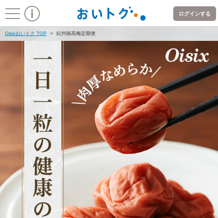
ご利用ガイド
Oisixの定期宅配
ログインする
Oisixおいトク TOP
>
紀州南高梅定期便