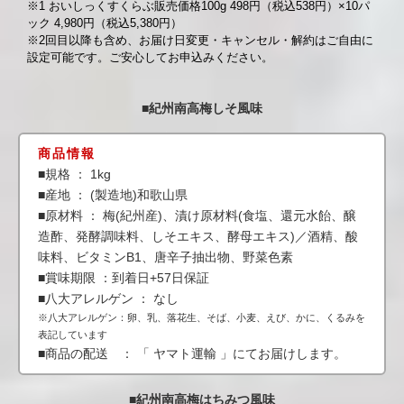
※1 おいしっくすくらぶ販売価格100g 498円（税込538円）×10パ
ック 4,980円（税込5,380円）
※2回目以降も含め、お届け日変更・キャンセル・解約はご自由に
設定可能です。ご安心してお申込みください。
■紀州南高梅しそ風味
商品情報
■規格 ： 1kg
■産地 ： (製造地)和歌山県
■原材料 ： 梅(紀州産)、漬け原材料(食塩、還元水飴、醸
造酢、発酵調味料、しそエキス、酵母エキス)／酒精、酸
味料、ビタミンB1、唐辛子抽出物、野菜色素
■賞味期限 ：到着日+57日保証
■八大アレルゲン ： なし
※八大アレルゲン：卵、乳、落花生、そば、小麦、えび、かに、くるみを
表記しています
■商品の配送 ： 「 ヤマト運輸 」にてお届けします。
■紀州南高梅はちみつ風味