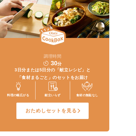
調理時間
30
分
3日分または5日分の
「献立レシピ」と
「食材まるごと」
のセットをお届け
料理の幅
広がる
献立いらず
食材の
無駄なし
おためしセットを見る