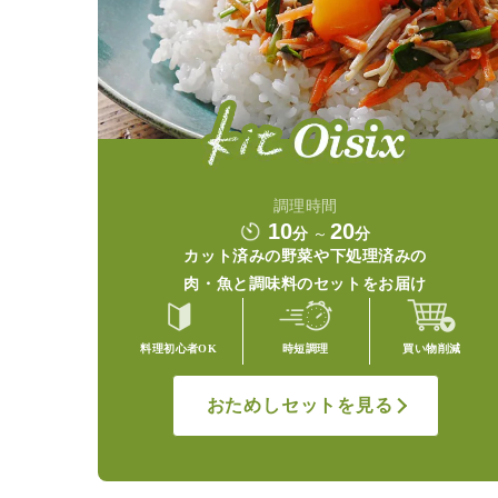
調理時間
10
20
分
～
分
カット済みの野菜や
下処理済みの
肉・魚と調味料の
セットをお届け
料理初心者OK
時短調理
買い物削減
おためしセットを見る