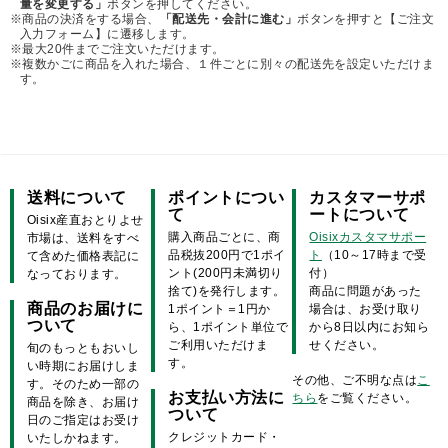
量を変更する」
ボタンを押してください。
※商品の決済をする場合、
「配送先・会計に進む」
ボタンを押すと【ご注文
入力フォーム】に遷移します。
※最大20件までご注文いただけます。
※複数かごに商品を入れた場合、１件ごとに別々の配送先を設定いただけま
す。
送料について
ポイントについ
カスタマーサポ
て
ートについて
Oisix産直おとりよせ
購入商品ごとに、商
Oisixカスタマサポー
市場は、送料をすべ
品税抜200円で1ポイ
ト
（10～17時まで受
て含めた価格表記に
ント(200円未満切り
付）
なっております。
捨て)を発行します。
商品に問題があった
商品のお届けに
1ポイント＝1円か
場合は、お受け取り
ついて
ら、1ポイント単位で
から8日以内にお知ら
ご利用いただけま
せください。
旬のもっともおいし
す。
い時期にお届けしま
その他、ご不明な点は
こ
す。そのため一部の
お支払い方法に
ちら
をご覧ください。
商品を除き、お届け
ついて
日のご指定はお受け
クレジットカード・
いたしかねます。