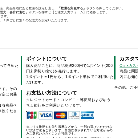
合、商品名右にある数量を設定し直し、
「数量を変更する」
ボタンを押してください。
送先・会計に進む」
ボタンを押すと【ご注文入力フォーム】に遷移します。
けます。
、１件ごとに別々の配送先を設定いただけます。
ポイントについて
カスタ
すべて含めた
購入商品ごとに、商品税抜200円で1ポイント(200
Oisixカ
円未満切り捨て)を発行します。
商品に問
1ポイント＝1円から、1ポイント単位でご利用いた
内にお知
だけます。
その他、ご不
ます。その
お支払い方法について
指定はお受
クレジットカード・コンビニ・郵便局およびゆう
は各商品ペ
ちょ銀行をご利用いただけます。
参照くださ
※ご注文状況やお取引履歴などから、一部お選びいただけな
い決済方法もございます。画面に表示されている方法からの
みご選択いただくことが可能です。