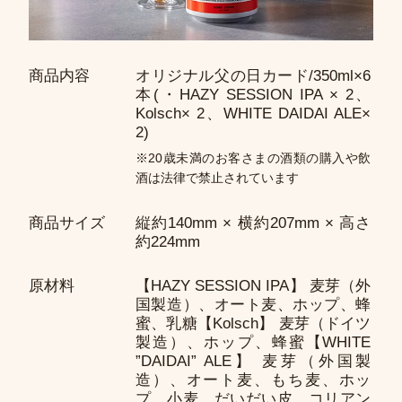
商品内容
オリジナル父の日カード/350ml×6
本(・HAZY SESSION IPA × 2、
Kolsch× 2、WHITE DAIDAI ALE×
2)
※20歳未満のお客さまの酒類の購入や飲
酒は法律で禁止されています
商品サイズ
縦約140mm × 横約207mm × 高さ
約224mm
原材料
【HAZY SESSION IPA】 麦芽（外
国製造）、オート麦、ホップ、蜂
蜜、乳糖【Kolsch】 麦芽（ドイツ
製造）、ホップ、蜂蜜【WHITE
”DAIDAI” ALE】 麦芽（外国製
造）、オート麦、もち麦、ホッ
プ、小麦、だいだい皮、コリアン