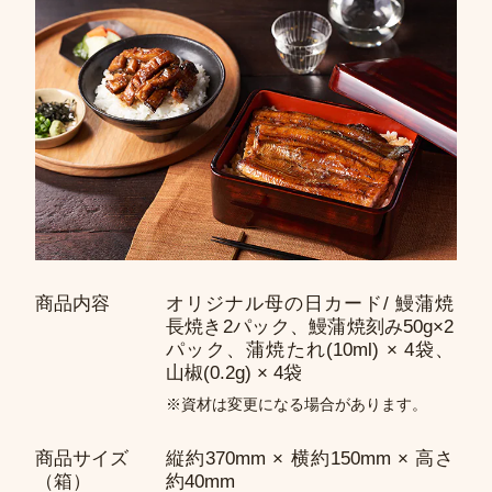
商品内容
オリジナル母の日カード/ 鰻蒲焼
長焼き2パック、鰻蒲焼刻み50g×2
パック、蒲焼たれ(10ml) × 4袋、
山椒(0.2g) × 4袋
※資材は変更になる場合があります。
商品サイズ
縦約370mm × 横約150mm × 高さ
（箱）
約40mm