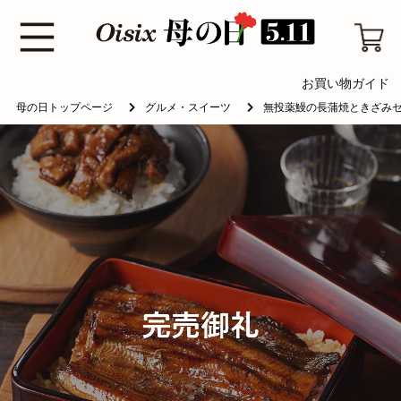
お買い物ガイド
母の日トップページ
グルメ・スイーツ
無投薬鰻の長蒲焼ときざみ