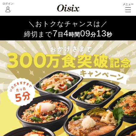
メニュー
7
4
09
11
日
時間
分
秒