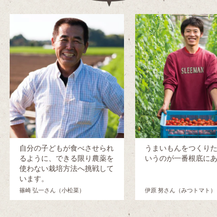
自分の子どもが食べさせられ
うまいもんをつくり
るように、できる限り農薬を
いうのが一番根底に
使わない栽培方法へ挑戦して
います。
篠崎 弘一さん（小松菜）
伊原 努さん（みつトマト）