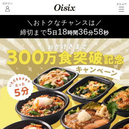
メニュー
5
18
36
55
日
時間
分
秒