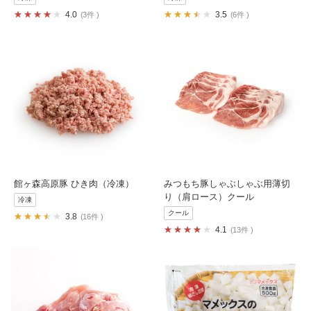
4.0
3.5
3件
6件
館ヶ森高原豚 ひき肉（冷凍）
みつもち豚しゃぶしゃぶ用薄切
り（肩ロース）クール
冷凍
クール
3.8
16件
4.1
13件