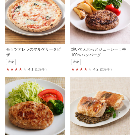
モッツアレラのマルゲリータピ
焼いてふわっとジューシー！牛
ザ
100％ハンバーグ
冷凍
冷凍
4.1
4.2
132件
202件