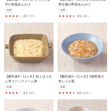
芋の和風あんかけ
野豆腐の野菜あんかけ
冷凍
冷凍
4.2
4.5
7件
4件
【離乳食9～11ヵ月】鮭とほうれ
【離乳食9～11ヵ月】5種野菜の
ん草コーンクリーム煮
肉じゃが風
冷凍
冷凍
4.2
4.6
4件
10件