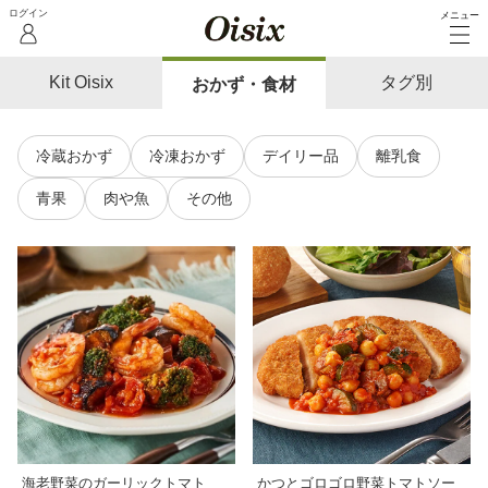
メニュー
Kit Oisix
タグ別
おかず・食材
冷蔵おかず
冷凍おかず
デイリー品
離乳食
青果
肉や魚
その他
海老野菜のガーリックトマト
かつとゴロゴロ野菜トマトソー