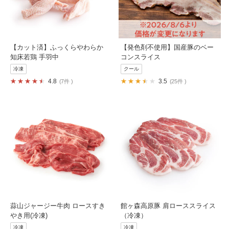
【カット済】ふっくらやわらか
【発色剤不使用】国産豚のベー
知床若鶏 手羽中
コンスライス
冷凍
クール
4.8
3.5
7件
25件
蒜山ジャージー牛肉 ロースすき
館ヶ森高原豚 肩ローススライス
やき用(冷凍)
（冷凍）
冷凍
冷凍