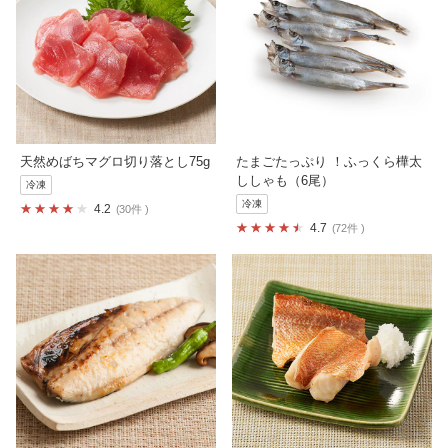
天然めばちマグロ切り落とし75g
たまごたっぷり ！ふっくら樺太
ししゃも（6尾）
冷凍
冷凍
4.2
30件
4.7
72件