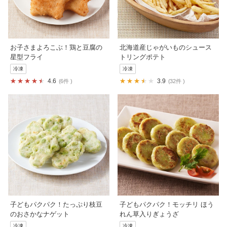
お子さまよろこぶ！鶏と豆腐の
北海道産じゃがいものシュース
星型フライ
トリングポテト
冷凍
冷凍
4.6
3.9
6件
32件
子どもパクパク！たっぷり枝豆
子どもパクパク！モッチリ ほう
のおさかなナゲット
れん草入りぎょうざ
冷凍
冷凍