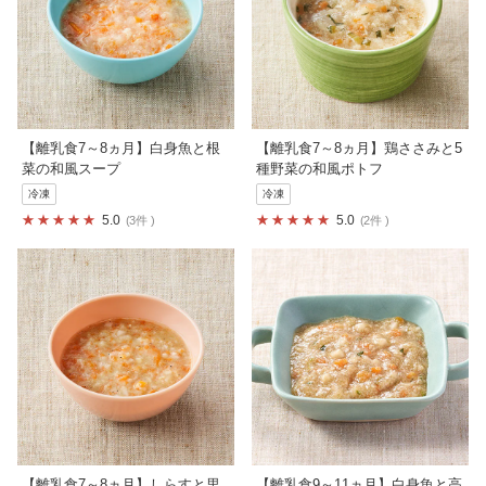
【離乳食7～8ヵ月】白身魚と根
【離乳食7～8ヵ月】鶏ささみと5
菜の和風スープ
種野菜の和風ポトフ
冷凍
冷凍
5.0
5.0
3件
2件
【離乳食7～8ヵ月】しらすと里
【離乳食9～11ヵ月】白身魚と高