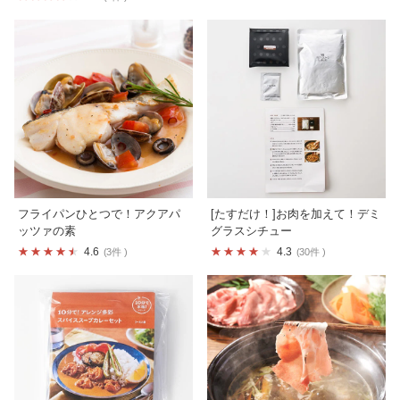
フライパンひとつで！アクアパ
[たすだけ！]お肉を加えて！デミ
ッツァの素
グラスシチュー
4.6
4.3
3件
30件