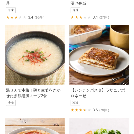
具
漬け弁当
冷凍
冷凍
3.4
3.4
16件
27件
湯せんで本格！鶏と生姜をきか
【レンチンパスタ】ラザニアボ
せた参鶏湯風スープ2食
ロネーゼ
冷凍
冷凍
3.6
78件