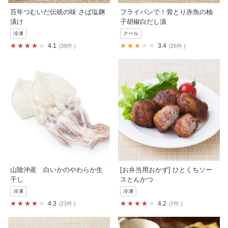
百年つむいだ伝統の味 さば塩麹
フライパンで！骨とり赤魚の柚
漬け
子胡椒白だし漬
冷凍
クール
4.1
3.4
38件
26件
山陰沖産 白いかのやわらか生
[お弁当用おかず] ひとくちソー
干し
スとんかつ
冷凍
冷凍
4.3
4.2
23件
7件