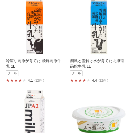
冷涼な高原が育てた 飛騨高原牛
潮風と雪解け水が育てた北海道
乳 1L
函館牛乳 1L
クール
クール
4.1
4.4
12件
22件