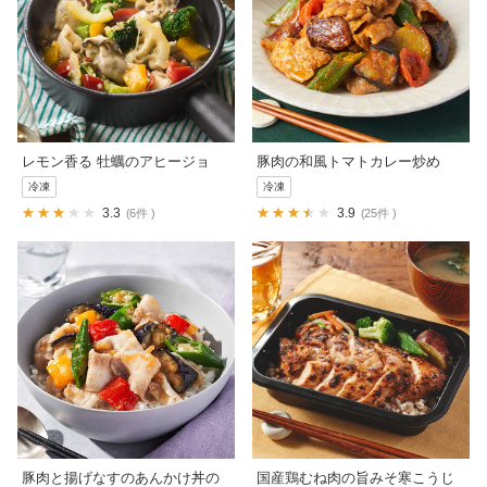
レモン香る 牡蠣のアヒージョ
豚肉の和風トマトカレー炒め
冷凍
冷凍
3.3
3.9
6件
25件
豚肉と揚げなすのあんかけ丼の
国産鶏むね肉の旨みそ寒こうじ