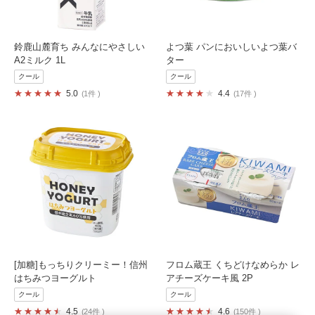
鈴鹿山麓育ち みんなにやさしい
よつ葉 パンにおいしいよつ葉バ
A2ミルク 1L
ター
クール
クール
5.0
4.4
1件
17件
[加糖]もっちりクリーミー！信州
フロム蔵王 くちどけなめらか レ
はちみつヨーグルト
アチーズケーキ風 2P
クール
クール
4.5
4.6
24件
150件