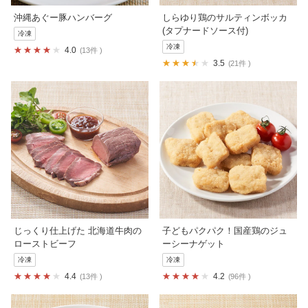
沖縄あぐー豚ハンバーグ
しらゆり鶏のサルティンボッカ
(タプナードソース付)
冷凍
冷凍
4.0
13件
3.5
21件
じっくり仕上げた 北海道牛肉の
子どもパクパク！国産鶏のジュ
ローストビーフ
ーシーナゲット
冷凍
冷凍
4.4
4.2
13件
96件