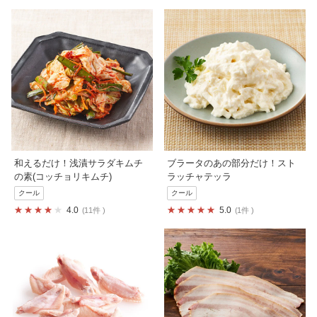
和えるだけ！浅漬サラダキムチ
ブラータのあの部分だけ！スト
の素(コッチョリキムチ)
ラッチャテッラ
クール
クール
4.0
5.0
11件
1件