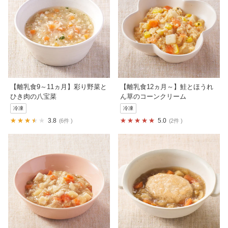
【離乳食9～11ヵ月】彩り野菜と
【離乳食12ヵ月～】鮭とほうれ
ひき肉の八宝菜
ん草のコーンクリーム
冷凍
冷凍
3.8
5.0
6件
2件