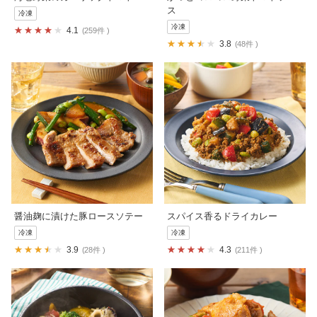
ス
冷凍
冷凍
4.1
259件
3.8
48件
醤油麹に漬けた豚ロースソテー
スパイス香るドライカレー
冷凍
冷凍
3.9
4.3
28件
211件