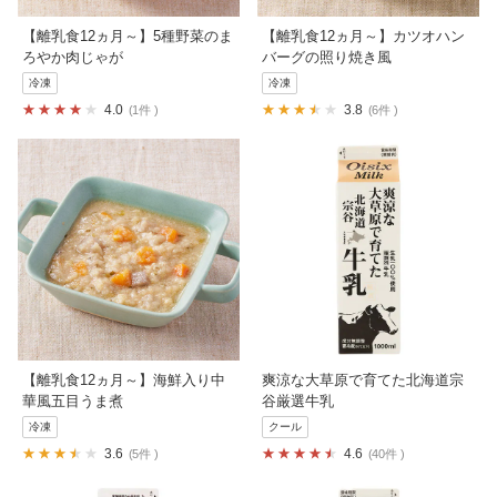
【離乳食12ヵ月～】5種野菜のま
【離乳食12ヵ月～】カツオハン
ろやか肉じゃが
バーグの照り焼き風
冷凍
冷凍
4.0
3.8
1件
6件
【離乳食12ヵ月～】海鮮入り中
爽涼な大草原で育てた北海道宗
華風五目うま煮
谷厳選牛乳
冷凍
クール
3.6
4.6
5件
40件