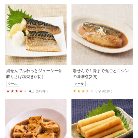
湯せんでふわっとジューシー骨
湯せんで！骨まで丸ごとニシン
取りさば塩焼き(2切）
の味噌煮(2切)
クール
クール
4.1
3.9
142件
61件