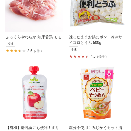
ふっくらやわらか 知床若鶏 モモ
凍ったままお鍋にポン 冷凍サ
イコロとうふ 500g
冷凍
冷凍
3.5
7件
4.5
41件
【有機】離乳食にも便利！すり
塩分不使用！みじかくカット済