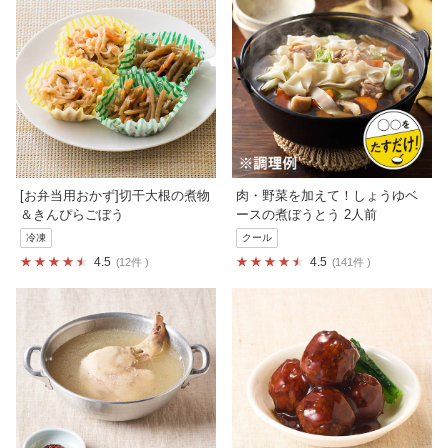
[お弁当用おかず]切干大根の煮物
肉・野菜を加えて！しょうゆベ
＆きんぴらごぼう
ースの煮ぼうとう 2人前
冷凍
クール
4.5
4.5
12件
141件