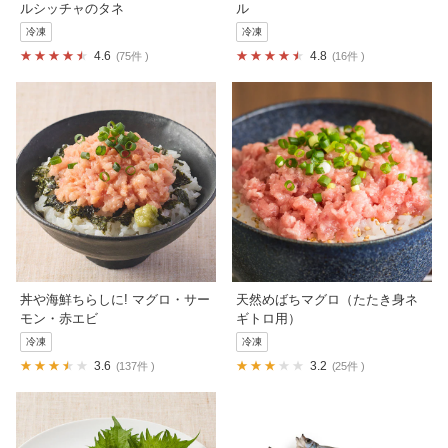
ルシッチャのタネ
ル
冷凍
冷凍
4.6
4.8
75件
16件
丼や海鮮ちらしに! マグロ・サー
天然めばちマグロ（たたき身ネ
モン・赤エビ
ギトロ用）
冷凍
冷凍
3.6
3.2
137件
25件