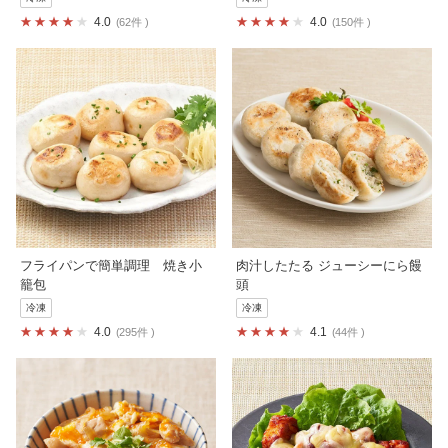
4.0
4.0
62件
150件
フライパンで簡単調理 焼き小
肉汁したたる ジューシーにら饅
籠包
頭
冷凍
冷凍
4.0
4.1
295件
44件