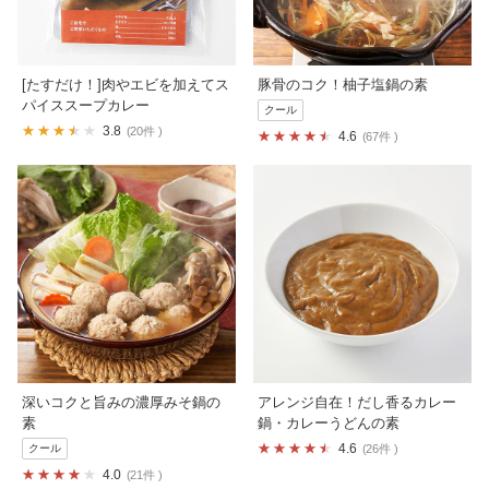
[たすだけ！]肉やエビを加えてス
豚骨のコク！柚子塩鍋の素
パイススープカレー
クール
3.8
20件
4.6
67件
深いコクと旨みの濃厚みそ鍋の
アレンジ自在！だし香るカレー
素
鍋・カレーうどんの素
4.6
クール
26件
4.0
21件