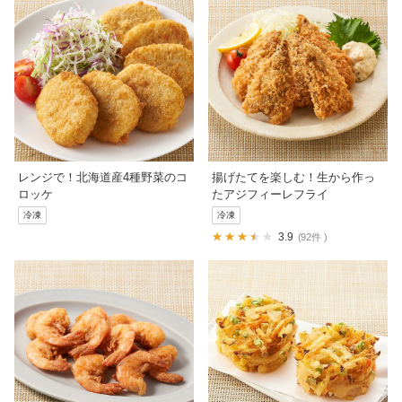
レンジで！北海道産4種野菜のコ
揚げたてを楽しむ！生から作っ
ロッケ
たアジフィーレフライ
冷凍
冷凍
3.9
92件