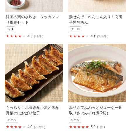
韓国の鶏の水炊き タッカンマ
湯せんで！れんこん入り！肉団
リ風鍋セット
子黒酢あん
冷凍
クール
4.3
4.1
41件
352件
もっちり！北海道産小麦と国産
湯せんでふわっとジューシー骨
野菜のほおばり餃子
取りさばみぞれ煮(2切）
クール
クール
4.0
5.0
267件
1件