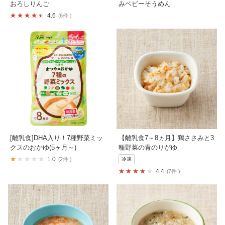
おろしりんご
みベビーそうめん
4.6
6件
[離乳食]DHA入り！7種野菜ミッ
【離乳食7～8ヵ月】鶏ささみと3
クスのおかゆ(5ヶ月～)
種野菜の青のりがゆ
1.0
2件
冷凍
4.4
7件