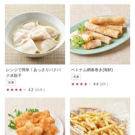
レンジで簡単！あっさりパクパ
ベトナム網春巻き(海鮮)
ク水餃子
冷凍
冷凍
4.4
6件
4.2
91件