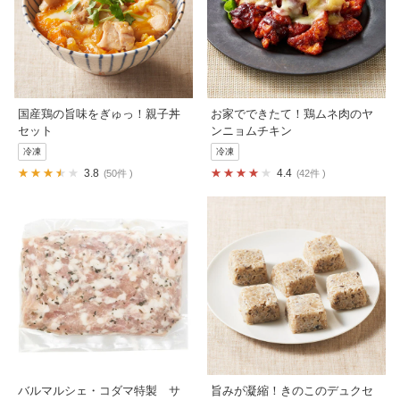
国産鶏の旨味をぎゅっ！親子丼
お家でできたて！鶏ムネ肉のヤ
セット
ンニョムチキン
冷凍
冷凍
3.8
4.4
50件
42件
バルマルシェ・コダマ特製 サ
旨みが凝縮！きのこのデュクセ