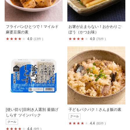
フライパンひとつで！マイルド
お箸が止まらない！おかわりご
麻婆豆腐の素
ぼう（かつお味）
4.0
4.0
13件
76件
[使い切り]目利き人選別 釜揚げ
子どもパクパク！さんま飯の素
しらす ツインパック
クール
クール
4.4
80件
4.4
9件