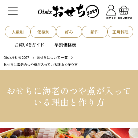
お買い物かご
ログイン
人数別
価格別
好み
新作
正月料理
お買い物ガイド
早割価格表
Oisixおせち 2027
おせちについて 一覧
おせちに海老のつや煮が入っている理由と作り方
おせちに海老のつや煮が入って
いる理由と作り方