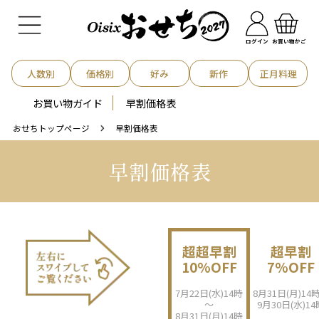
お買い物かご
ログイン
人数別
価格別
好み
新作
正月料理
お買い物ガイド
早割価格表
おせちトップページ
早割価格表
早割価格表
超超早割
超早割
10%OFF
7%OFF
7月22日(水)14時
8月31日(月)14
～
9月30日(水)14
8月31日(月)14時