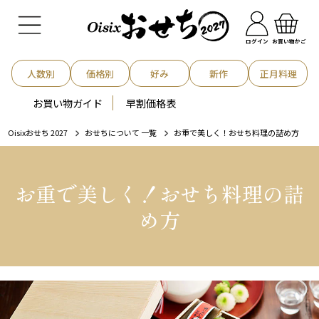
お買い物かご
ログイン
人数別
価格別
好み
新作
正月料理
お買い物ガイド
早割価格表
Oisixおせち 2027
おせちについて 一覧
お重で美しく！おせち料理の詰め方
お重で美しく！おせち料理の詰
め方