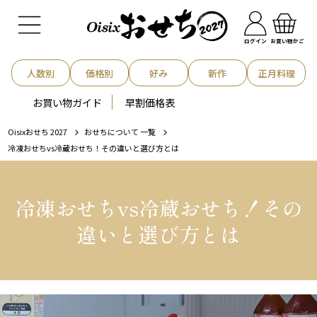
お買い物かご
ログイン
人数別
価格別
好み
新作
正月料理
お買い物ガイド
早割価格表
Oisixおせち 2027
おせちについて 一覧
冷凍おせちvs冷蔵おせち！その違いと選び方とは
冷凍おせちvs冷蔵おせち！その
違いと選び方とは