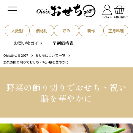
お買い物かご
ログイン
人数別
価格別
好み
新作
正月料理
お買い物ガイド
早割価格表
Oisixおせち 2027
おせちについて 一覧
野菜の飾り切りでおせち・祝い膳を華やかに
野菜の飾り切りでおせち・祝い
膳を華やかに