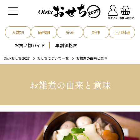
お買い物かご
ログイン
人数別
価格別
好み
新作
正月料理
お買い物ガイド
早割価格表
Oisixおせち 2027
おせちについて 一覧
お雑煮の由来と意味
お雑煮の由来と意味