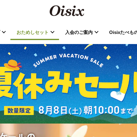
おためしセット
入会のご案内
Oisixたべ