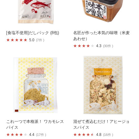
[食塩不使用]だしパック (8包)
名匠が作った本気の味噌（米麦
あわせ）
5.0
7件
4.3
30件
これ一つで本格派！ ワカモレス
混ぜて煮込むだけ！アヒージョ
パイス
スパイス
4.4
4.8
17件
16件