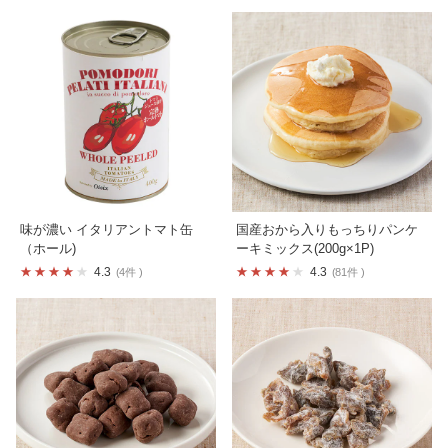
味が濃い イタリアントマト缶
国産おから入りもっちりパンケ
（ホール)
ーキミックス(200g×1P)
4.3
4.3
4件
81件