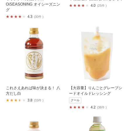
OiSEASONING オイシーズニン
4.0
25件
グ
4.3
30件
これさえあれば味が決まる！ 八
【大容量】りんごとグレープシ
方だし白
ードオイルドレッシング
3.8
33件
クール
4.2
38件