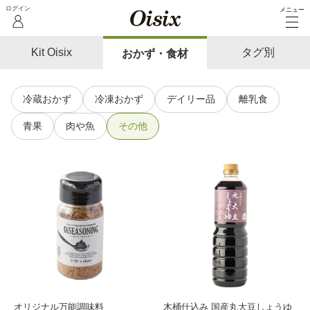
メニュー
Kit Oisix
タグ別
おかず・食材
冷蔵おかず
冷凍おかず
デイリー品
離乳食
青果
肉や魚
その他
オリジナル万能調味料
木桶仕込み 国産丸大豆しょうゆ