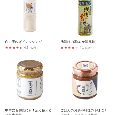
白い玉ねぎドレッシング
浅漬けの素(ぬか漬風味）
4.6
4.1
62件
12件
中華にも和食にも！広く使える
ごはんのお供や料理の下味に！