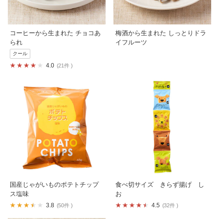
コーヒーから生まれた チョコあ
梅酒から生まれた しっとりドラ
られ
イフルーツ
クール
4.0
21件
国産じゃがいものポテトチップ
食べ切サイズ きらず揚げ し
ス塩味
お
3.8
4.5
50件
32件