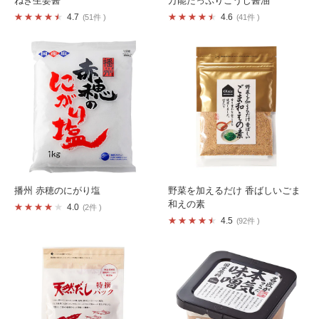
ねぎ生姜醤
万能たっぷりこうじ醤油
4.7
4.6
51件
41件
播州 赤穂のにがり塩
野菜を加えるだけ 香ばしいごま
和えの素
4.0
2件
4.5
92件