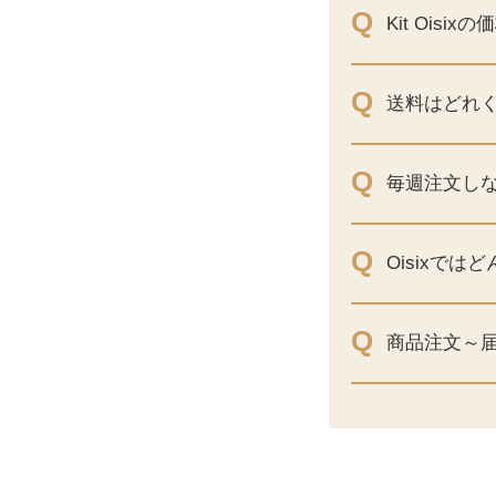
Q
Kit Oisi
Q
送料はどれ
Q
毎週注文し
Q
Oisixで
Q
商品注文～