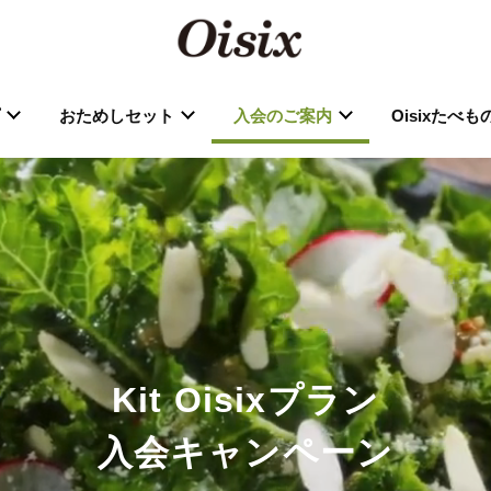
おためしセット
入会のご案内
Oisixたべ
Kit Oisixプラン
入会キャンペーン