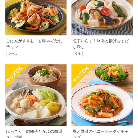
ごはんがすすむ！香味ネギだれ
包丁いらず！豚肉と揚げなすだ
チキン
し浸し
クール
冷凍
ほっこり！肉団子とかぶの白湯
豚と野菜のハニーポークケチャ
スープ煮
ップ