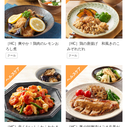
［HC］爽やか！鶏肉のレモンお
［HC］鶏の唐揚げ 和風きのこ
ろし煮
みぞれだれ
クール
クール
［HC］辛くない！ふわふわたま
［HC］豚の味噌漬けごま生姜だ