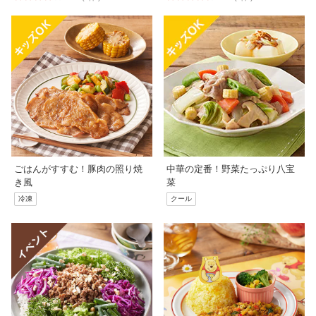
ごはんがすすむ！豚肉の照り焼
中華の定番！野菜たっぷり八宝
き風
菜
冷凍
クール