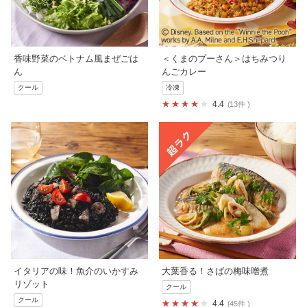
香味野菜のベトナム風まぜごは
＜くまのプーさん＞はちみつり
ん
んごカレー
クール
冷凍
4.4
13件
イタリアの味！魚介のいかすみ
大葉香る！さばの梅味噌煮
リゾット
クール
クール
4.4
45件