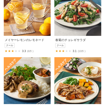
メイヤーレモンのレモネード
春菊のチョレギサラダ
クール
クール
3.3
3.1
6件
10件