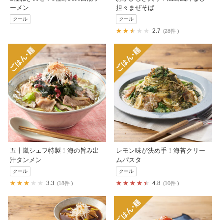
ーメン
担々まぜそば
クール
クール
2.7
28件
五十嵐シェフ特製！海の旨み出
レモン味が決め手！海苔クリー
汁タンメン
ムパスタ
クール
クール
3.3
4.8
18件
10件