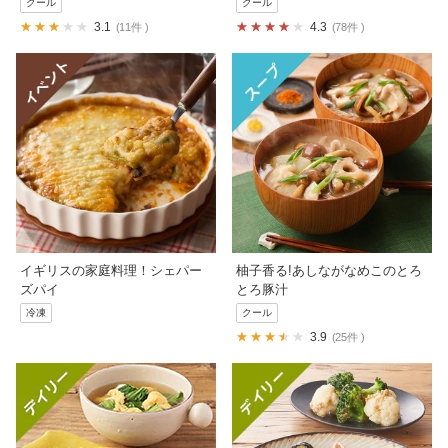
クール
クール
3.1
4.3
11件
78件
イギリスの家庭料理！シェパー
柚子香る!あしながなめこのとろ
ズパイ
とろ豚汁
冷凍
クール
3.9
25件