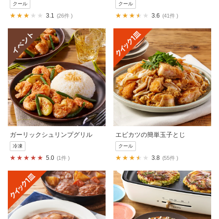
クール
クール
3.1
3.6
26件
41件
ガーリックシュリンプグリル
エビカツの簡単玉子とじ
冷凍
クール
5.0
3.8
1件
55件