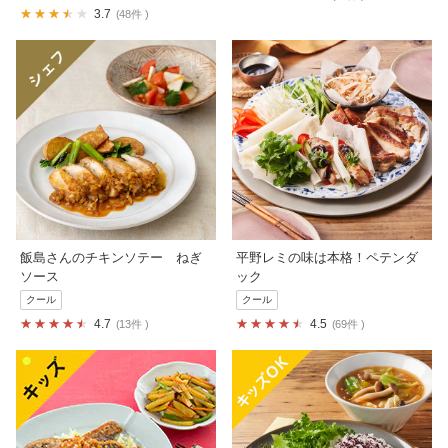
3.7
48件
飯島さんのチキンソテー ねぎ
平野レミの味は本格！ペテンダ
ソース
ック
クール
クール
4.7
4.5
13件
69件