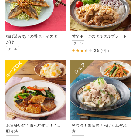
揚げ済みあじの香味オイスター
甘辛ポークのタルタルプレート
がけ
クール
クール
3.5
4件
お魚嫌いにも食べやすい！さば
笠原流！国産豚さっぱりみぞれ
照り焼
煮