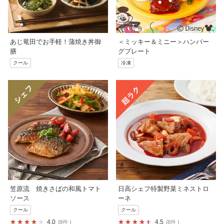
あじ竜田でお手軽！蒲焼き丼御
＜ミッキー＆ミニー＞ハンバー
膳
グプレート
クール
冷凍
笠原流 焼きさばの和風トマト
日高シェフ特製野菜ミネストロ
ソース
ーネ
クール
クール
4.0
4.5
8件
8件