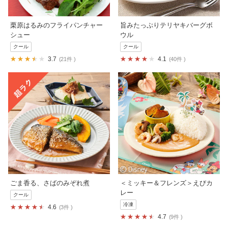
栗原はるみのフライパンチャー
旨みたっぷりテリヤキバーグボ
シュー
ウル
クール
クール
3.7
4.1
21件
40件
ごま香る、さばのみぞれ煮
＜ミッキー＆フレンズ＞えびカ
レー
クール
冷凍
4.6
3件
4.7
9件