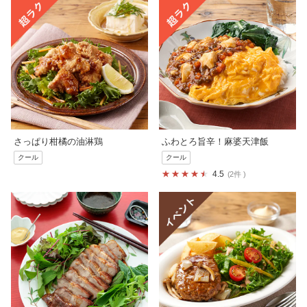
さっぱり柑橘の油淋鶏
ふわとろ旨辛！麻婆天津飯
クール
クール
4.5
2件