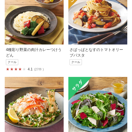
4種彩り野菜の肉汁カレーつけう
さばっぱとなすのトマトオリー
どん
ブパスタ
クール
クール
4.1
27件