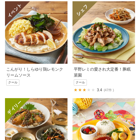
こんがり！しらゆり鶏レモンク
平野レミの愛され大定番！豚眠
リームソース
菜園
クール
クール
3.4
47件