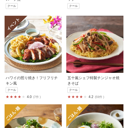
クール
クール
ハワイの照り焼き！フリフリチ
五十嵐シェフ特製チンジャオ焼
キン風
きそば
クール
クール
4.0
4.2
7件
59件