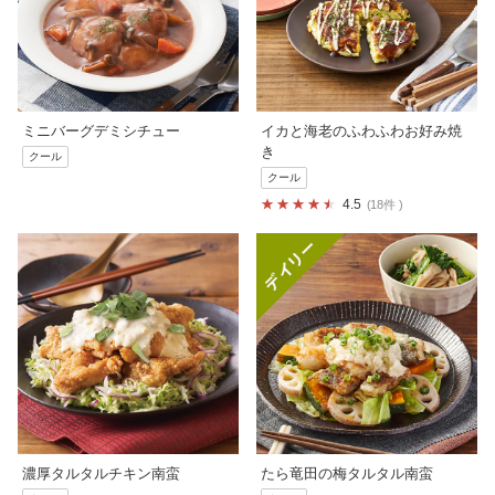
ミニバーグデミシチュー
イカと海老のふわふわお好み焼
き
クール
クール
4.5
18件
濃厚タルタルチキン南蛮
たら竜田の梅タルタル南蛮