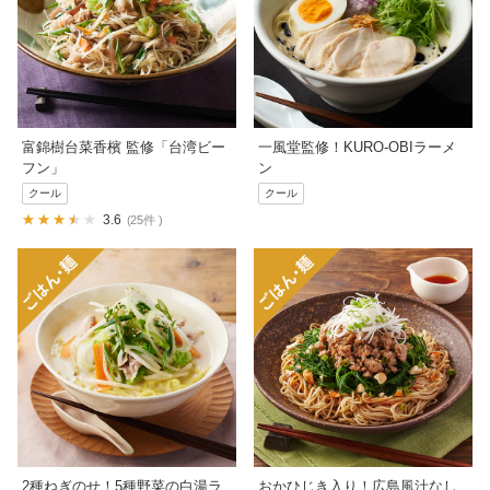
富錦樹台菜香檳 監修「台湾ビー
一風堂監修！KURO-OBIラーメ
フン」
ン
クール
クール
3.6
25件
2種ねぎのせ！5種野菜の白湯ラ
おかひじき入り！広島風汁なし