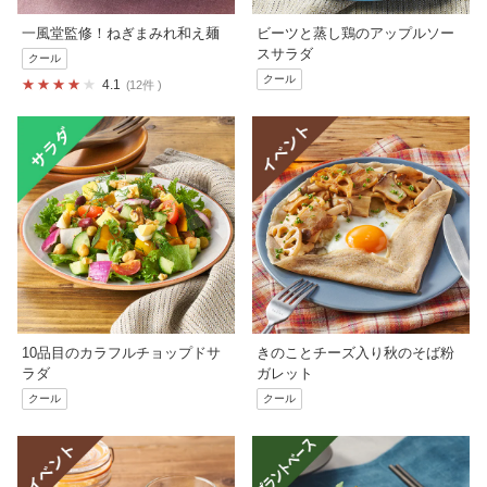
一風堂監修！ねぎまみれ和え麺
ビーツと蒸し鶏のアップルソー
スサラダ
クール
クール
4.1
12件
10品目のカラフルチョップドサ
きのことチーズ入り秋のそば粉
ラダ
ガレット
クール
クール