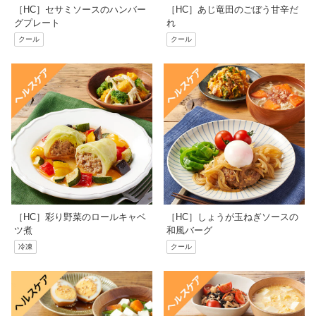
［HC］セサミソースのハンバー
［HC］あじ竜田のごぼう甘辛だ
グプレート
れ
クール
クール
［HC］彩り野菜のロールキャベ
［HC］しょうが玉ねぎソースの
ツ煮
和風バーグ
冷凍
クール