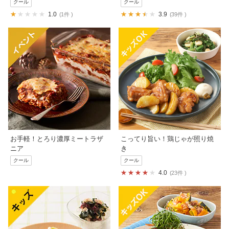
クール
クール
1.0
3.9
1件
39件
お手軽！とろり濃厚ミートラザ
こってり旨い！鶏じゃが照り焼
ニア
き
クール
クール
4.0
23件