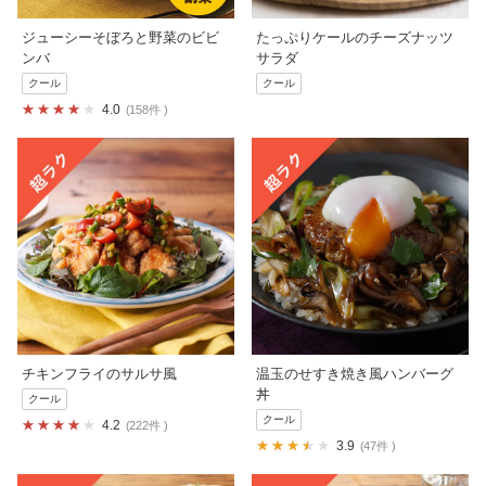
ジューシーそぼろと野菜のビビ
たっぷりケールのチーズナッツ
ンバ
サラダ
クール
クール
4.0
158件
チキンフライのサルサ風
温玉のせすき焼き風ハンバーグ
丼
クール
クール
4.2
222件
3.9
47件