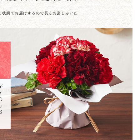
だ状態でお届けするので長くお楽しみいた
が
ケ
の
方
お