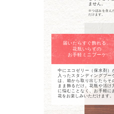
ません。
※つぼみを含ん
だけます。
届いたらすぐ飾れる、
花瓶いらずの
お手軽ミニブーケ
中にエコゼリー（保水剤）
入ったスタンディングブー
は、箱から取り出したらそ
まま飾るだけ。花瓶や活け
に悩むことなく、お手軽に
花をお楽しみいただけます。