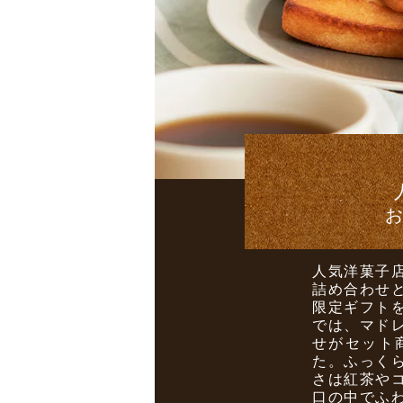
人気洋菓子
詰め合わせ
限定ギフト
では、マド
せがセット商
た。ふっく
さは紅茶や
口の中でふ