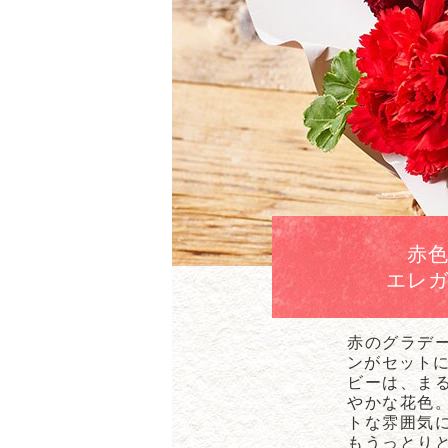
赤
エレ
赤のグラデ
ンがセットに
ビーは、ま
やかな花色
トな雰囲気
もうっとり