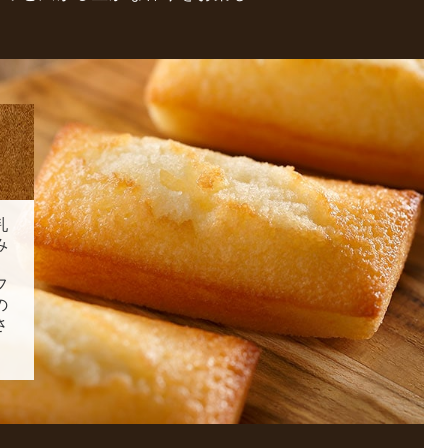
。
乳
み
、
フ
の
さ