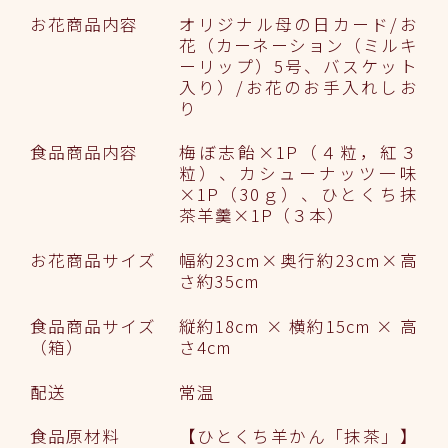
お花商品内容
オリジナル母の日カード/お
花（カーネーション（ミルキ
ーリップ）5号、バスケット
入り）/お花のお手入れしお
り
食品商品内容
梅ぼ志飴×1P（４粒，紅３
粒）、カシューナッツ一味
×1P（30ｇ）、ひとくち抹
茶羊羹×1P（３本）
お花商品サイズ
幅約23cm×奥行約23cm×高
さ約35cm
食品商品サイズ
縦約18cm × 横約15cm × 高
（箱）
さ4cm
配送
常温
食品原材料
【ひとくち羊かん「抹茶」】