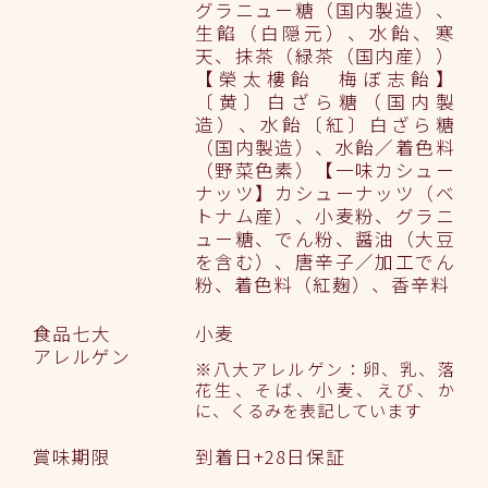
グラニュー糖（国内製造）、
生餡（白隠元）、水飴、寒
天、抹茶（緑茶（国内産））
【榮太樓飴 梅ぼ志飴】
〔黄〕白ざら糖（国内製
造）、水飴〔紅〕白ざら糖
（国内製造）、水飴／着色料
（野菜色素）【一味カシュー
ナッツ】カシューナッツ（ベ
トナム産）、小麦粉、グラニ
ュー糖、でん粉、醤油（大豆
を含む）、唐辛子／加工でん
粉、着色料（紅麹）、香辛料
食品七大
小麦
アレルゲン
※八大アレルゲン：卵、乳、落
花生、そば、小麦、えび、か
に、くるみを表記しています
賞味期限
到着日+28日保証