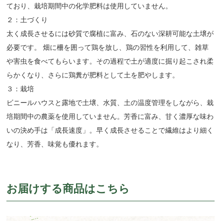
ており、栽培期間中の化学肥料は使用していません。
２：土づくり
太く成長させるには砂質で腐植に富み、石のない深耕可能な土壌が
必要です。 畑に柵を囲って鶏を放し、鶏の習性を利用して、雑草
や害虫を食べてもらいます。その過程で土が適度に掘り起こされ柔
らかくなり、さらに鶏糞が肥料として土を肥やします。
３：栽培
ビニールハウスと露地で土壌、水質、土の温度管理をしながら、栽
培期間中の農薬を使用していません。芳香に富み、甘く濃厚な味わ
いの決め手は「成長速度」。早く成長させることで繊維はより細く
なり、芳香、味覚も優れます。
お届けする商品はこちら