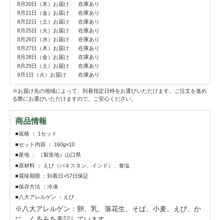
8月20日（木）お届け
在庫あり
8月21日（金）お届け
在庫あり
8月22日（土）お届け
在庫あり
8月25日（火）お届け
在庫あり
8月26日（水）お届け
在庫あり
8月27日（木）お届け
在庫あり
8月28日（金）お届け
在庫あり
8月29日（土）お届け
在庫あり
9月1日（火）お届け
在庫あり
※お届け先の地域によって、到着指定日時をお選びいただけます。ご注文を進め
る際にお選びいただけますので、ご安心ください。
商品情報
■規格 ： 1セット
■セット内容 ： 160g×10
■産地 ： （製造地）山口県
■原材料 ： えび（パキスタン、インド）、食塩
■賞味期限 ：到着日+57日保証
■保存方法 ：冷凍
■八大アレルゲン ：えび
※八大アレルゲン：卵、乳、落花生、そば、小麦、えび、か
に、くるみを表記しています。