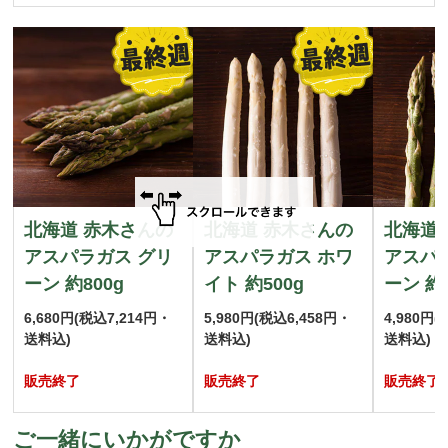
北海道 赤木さんの
北海道 赤木さんの
北海道
アスパラガス グリ
アスパラガス ホワ
アスパ
ーン 約800g
イト 約500g
ーン 約5
6,680円
(税込7,214円・
5,980円
(税込6,458円・
4,980円
(
送料込)
送料込)
送料込)
販売終了
販売終了
販売終了
ご一緒にいかがですか