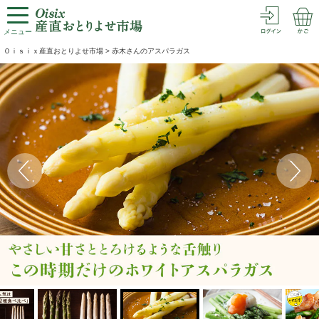
メニュー
Ｏｉｓｉｘ産直おとりよせ市場
>
赤木さんのアスパラガス