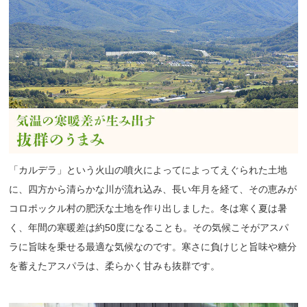
「カルデラ」という火山の噴火によってによってえぐられた土地
に、四方から清らかな川が流れ込み、長い年月を経て、その恵みが
コロポックル村の肥沃な土地を作り出しました。冬は寒く夏は暑
く、年間の寒暖差は約50度になることも。その気候こそがアスパ
ラに旨味を乗せる最適な気候なのです。寒さに負けじと旨味や糖分
を蓄えたアスパラは、柔らかく甘みも抜群です。