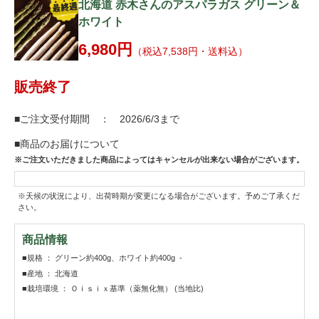
北海道 赤木さんのアスパラガス グリーン＆
ホワイト
6,980円
（税込7,538円・送料込）
販売終了
■ご注文受付期間 ： 2026/6/3まで
■商品のお届けについて
※ご注文いただきました商品によってはキャンセルが出来ない場合がございます。
※天候の状況により、出荷時期が変更になる場合がございます。予めご了承くだ
さい。
商品情報
■規格 ： グリーン約400g、ホワイト約400g -
■産地 ： 北海道
■栽培環境 ： Ｏｉｓｉｘ基準（薬無化無） (当地比)