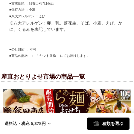
■賞味期限 ：到着日+57日保証
■保存方法 ：冷凍
■八大アレルゲン ：えび
※八大アレルゲン：卵、乳、落花生、そば、小麦、えび、か
に、くるみを表記しています。
■のし対応 ： 不可
■商品の配送 ： 「 ヤマト運輸 」にてお届けします。
産直おとりよせ市場の商品一覧
送料込・税込 5,378円
～
種類を選ぶ