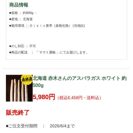
商品情報
■規格 ： 約800g -
■産地 ： 北海道
■栽培環境 ： Ｏｉｓｉｘ基準（薬無化無） (当地比)
■のし対応 ： 不可
■商品の配送 ： 「 ヤマト運輸 」にてお届けします。
北海道 赤木さんのアスパラガス ホワイト 約
500g
5,980円
（税込6,458円・送料込）
販売終了
■ご注文受付期間 ： 2026/6/4まで