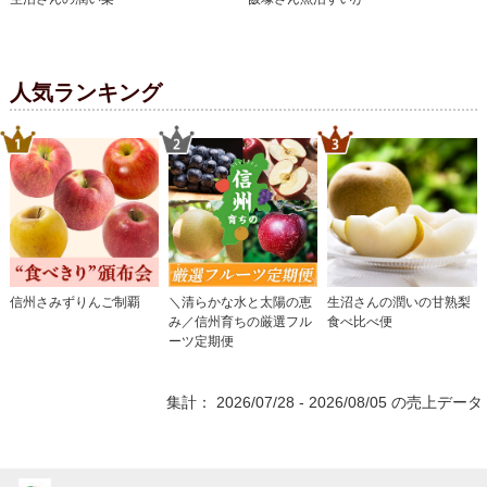
人気ランキング
信州さみずりんご制覇
＼清らかな水と太陽の恵
生沼さんの潤いの甘熟梨
み／信州育ちの厳選フル
食べ比べ便
ーツ定期便
集計： 2026/07/28 - 2026/08/05 の売上データ