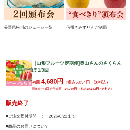
長野県松川のジューシー梨
信州さみずりんご制覇
［山形フルーツ定期便]奥山さんのさくらん
ぼ 1/3回
4,680円
初回
（税込5,054円・送料込）
頒布会 全3回 合計金額：14,040円 （税込15,162円・送料込）
販売終了
■ご注文受付期間 ： 2026/6/22まで
■商品のお届けについて