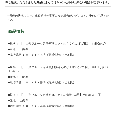
※ご注文いただきました商品によってはキャンセルが出来ない場合がございます。
※天候の状況により、出荷時期が変更になる場合がございます。予めご了承くだ
さい。
商品情報
■規格 ： 【［山形フルーツ定期便]奥山さんのさくらんぼ 1/3回】 約300g×1P
■産地 ： 山形県
■栽培環境 ： Ｏｉｓｉｘ基準（薬減化無） (当地比)
■規格 ： 【［山形フルーツ定期便]門脇さんの小玉すいか 2/3回】 約1.3kg以上/
玉 各1玉
■産地 ： 山形県
■栽培環境 ： Ｏｉｓｉｘ基準（薬減化減） (当地比)
■規格 ： 【［山形フルーツ定期便]奥山さんの黄桃 3/3回】 約1kg 3～5玉
■産地 ： 山形県
■栽培環境 ： Ｏｉｓｉｘ基準（薬減化無） (当地比)