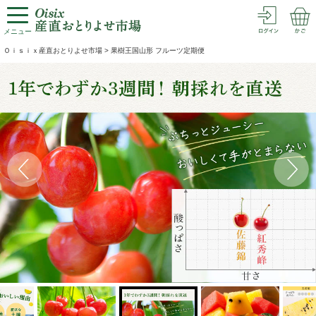
メニュー
Ｏｉｓｉｘ産直おとりよせ市場
>
果樹王国山形 フルーツ定期便