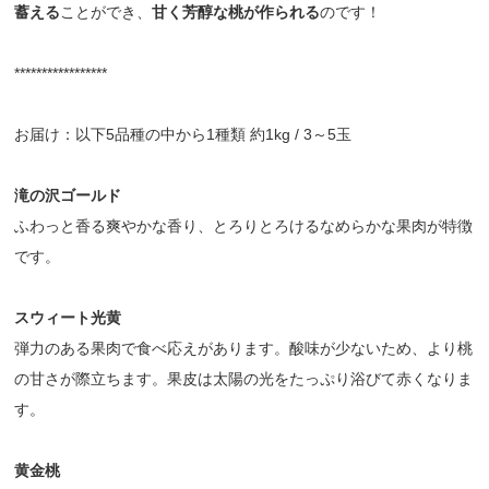
蓄える
ことができ、
甘く芳醇な桃が作られる
のです！
*****************
お届け：以下5品種の中から1種類 約1kg / 3～5玉
滝の沢ゴールド
ふわっと香る爽やかな香り、とろりとろけるなめらかな果肉が特徴
です。
スウィート光黄
弾力のある果肉で食べ応えがあります。酸味が少ないため、より桃
の甘さが際立ちます。果皮は太陽の光をたっぷり浴びて赤くなりま
す。
黄金桃