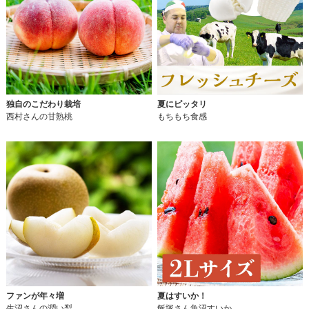
独自のこだわり栽培
夏にピッタリ
西村さんの甘熟桃
もちもち食感
ファンが年々増
夏はすいか！
生沼さんの潤い梨
飯塚さん魚沼すいか