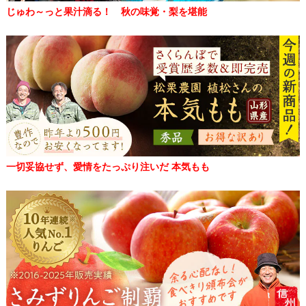
じゅわ～っと果汁滴る！ 秋の味覚・梨を堪能
一切妥協せず、愛情をたっぷり注いだ 本気もも