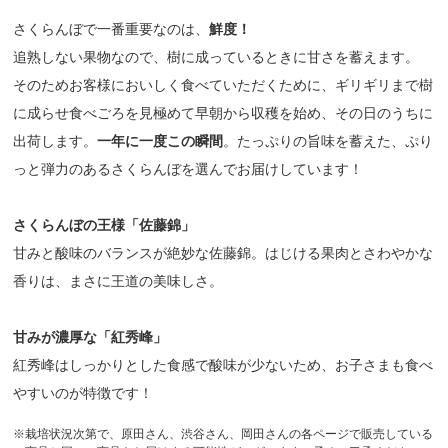
さくらんぼで一番重要なのは、
鮮度！
追熟しない果物なので、樹に成っているときに甘さを蓄えます。
そのためお客様においしく食べていただくために、ギリギリまで樹
に成らせ食べごろを見極めて早朝から収穫を始め、その日のうちに
出荷します。
一年に一度この瞬間
。たっぷりの旨味を蓄えた、ぷり
っと弾力のあるさくらんぼを選んでお届けしています！
さくらんぼの王様「佐藤錦」
甘みと酸味のバランスが絶妙な佐藤錦。はじける果肉とさわやかな
香りは、まさに王道の美味しさ。
甘みが濃厚な「紅秀峰」
紅秀峰はしっかりとした食感で酸味が少ないため、お子さまも食べ
やすいのが特徴です！
※栽培状況次第で、原田さん、渋谷さん、岡田さんの各ページで販売している