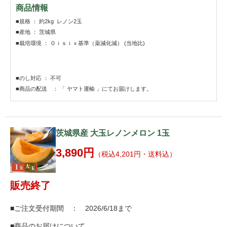
商品情報
■規格 ： 約2kg レノン2玉
■産地 ： 茨城県
■栽培環境 ： Ｏｉｓｉｘ基準（薬減化減） (当地比)
■のし対応 ： 不可
■商品の配送 ： 「 ヤマト運輸 」にてお届けします。
茨城県産 大玉レノンメロン 1玉
3,890円
（税込4,201円・送料込）
販売終了
■ご注文受付期間 ： 2026/6/18まで
■商品のお届けについて