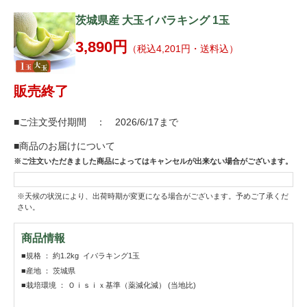
茨城県産 大玉イバラキング 1玉
3,890円
（税込4,201円・送料込）
販売終了
■ご注文受付期間 ： 2026/6/17まで
■商品のお届けについて
※ご注文いただきました商品によってはキャンセルが出来ない場合がございます。
※天候の状況により、出荷時期が変更になる場合がございます。予めご了承くだ
さい。
商品情報
■規格 ： 約1.2kg イバラキング1玉
■産地 ： 茨城県
■栽培環境 ： Ｏｉｓｉｘ基準（薬減化減） (当地比)