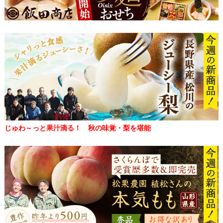
じゅわ～っと果汁滴る！ 秋の味覚・梨を堪能