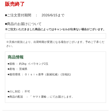
販売終了
■ご注文受付期間 ： 2026/6/15まで
■商品のお届けについて
※ご注文いただきました商品によってはキャンセルが出来ない場合がございます。
※天候の状況により、出荷時期が変更になる場合がございます。予めご了承くだ
さい。
商品情報
■規格 ： 約2kg イバラキング2玉
■産地 ： 茨城県
■栽培環境 ： Ｏｉｓｉｘ基準（薬減化減） (当地比)
■のし対応 ： 不可
■商品の配送 ： 「 ヤマト運輸 」にてお届けします。