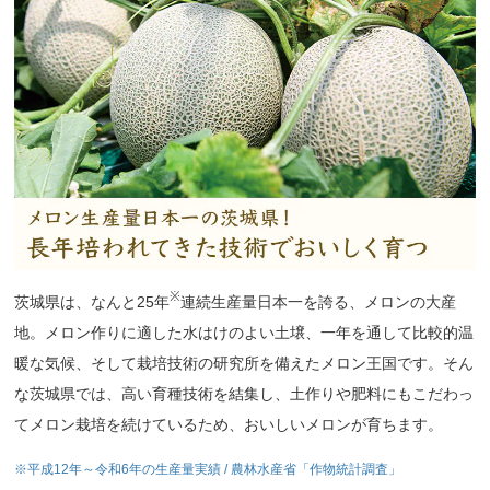
※
茨城県は、なんと25年
連続生産量日本一を誇る、メロンの大産
地。メロン作りに適した水はけのよい土壌、一年を通して比較的温
暖な気候、そして栽培技術の研究所を備えたメロン王国です。そん
な茨城県では、高い育種技術を結集し、土作りや肥料にもこだわっ
てメロン栽培を続けているため、おいしいメロンが育ちます。
※平成12年～令和6年の生産量実績 / 農林水産省「作物統計調査」