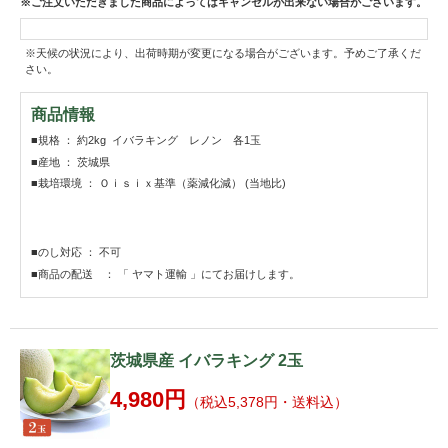
※ご注文いただきました商品によってはキャンセルが出来ない場合がございます。
※天候の状況により、出荷時期が変更になる場合がございます。予めご了承くだ
さい。
商品情報
■規格 ： 約2kg イバラキング レノン 各1玉
■産地 ： 茨城県
■栽培環境 ： Ｏｉｓｉｘ基準（薬減化減） (当地比)
■のし対応 ： 不可
■商品の配送 ： 「 ヤマト運輸 」にてお届けします。
茨城県産 イバラキング 2玉
4,980円
（税込5,378円・送料込）