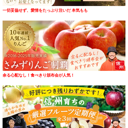
一切妥協せず、愛情をたっぷり注いだ 本気もも
余る心配なし！食べきり頒布会が人気！