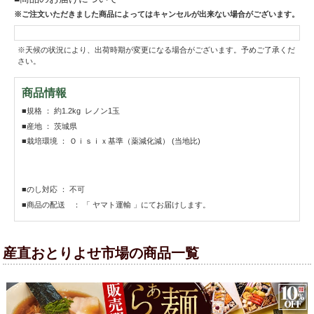
※ご注文いただきました商品によってはキャンセルが出来ない場合がございます。
※天候の状況により、出荷時期が変更になる場合がございます。予めご了承くだ
さい。
商品情報
■規格 ： 約1.2kg レノン1玉
■産地 ： 茨城県
■栽培環境 ： Ｏｉｓｉｘ基準（薬減化減） (当地比)
■のし対応 ： 不可
■商品の配送 ： 「 ヤマト運輸 」にてお届けします。
産直おとりよせ市場の商品一覧