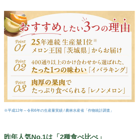
※平成12年～令和6年の生産量実績 / 農林水産省「作物統計調査」
昨年人気No.1は「2種食べ比べ」