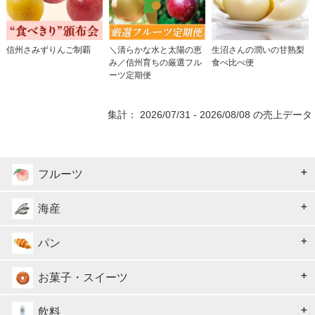
信州さみずりんご制覇
＼清らかな水と太陽の恵
生沼さんの潤いの甘熟梨
み／信州育ちの厳選フル
食べ比べ便
ーツ定期便
集計： 2026/07/31 - 2026/08/08 の売上データ
フルーツ
海産
パン
お菓子・スイーツ
飲料