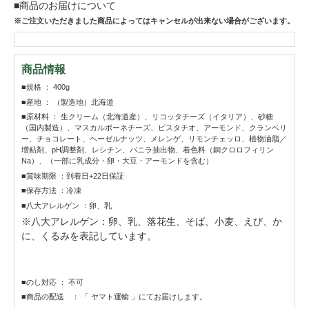
■商品のお届けについて
※ご注文いただきました商品によってはキャンセルが出来ない場合がございます。
商品情報
■規格 ： 400g
■産地 ： （製造地）北海道
■原材料 ： 生クリーム（北海道産）、リコッタチーズ（イタリア）、砂糖
（国内製造）、マスカルポーネチーズ、ピスタチオ、アーモンド、クランベリ
ー、チョコレート、ヘーゼルナッツ、メレンゲ、リモンチェッロ、植物油脂／
増粘剤、pH調整剤、レシチン、バニラ抽出物、着色料（銅クロロフィリン
Na）、（一部に乳成分・卵・大豆・アーモンドを含む）
■賞味期限 ：到着日+22日保証
■保存方法 ：冷凍
■八大アレルゲン ：卵、乳
※八大アレルゲン：卵、乳、落花生、そば、小麦、えび、か
に、くるみを表記しています。
■のし対応 ： 不可
■商品の配送 ： 「 ヤマト運輸 」にてお届けします。