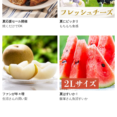
夏応援セール開催
夏にピッタリ
焼くだけでOK
もちもち食感
ファンが年々増
夏はすいか！
生沼さんの潤い梨
飯塚さん魚沼すいか