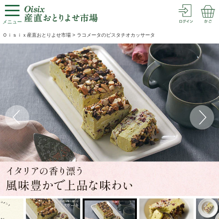
メニュー
Ｏｉｓｉｘ産直おとりよせ市場
>
ラコメータのピスタチオカッサータ