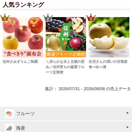
人気ランキング
信州さみずりんご制覇
＼清らかな水と太陽の恵
生沼さんの潤いの甘熟梨
み／信州育ちの厳選フル
食べ比べ便
ーツ定期便
集計： 2026/07/31 - 2026/08/08 の売上データ
フルーツ
海産