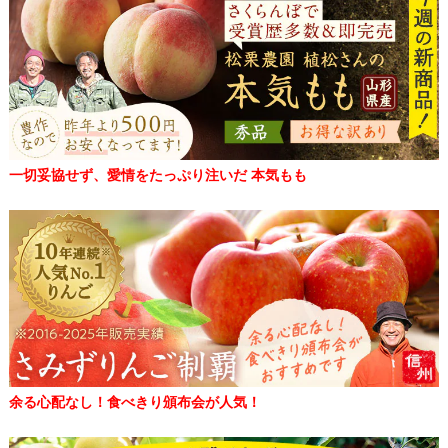
一切妥協せず、愛情をたっぷり注いだ 本気もも
余る心配なし！食べきり頒布会が人気！