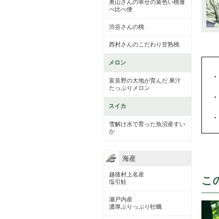
奥山さんの幸せの黄色い桃食
べ比べ便
渋谷さんの桃
西村さんのこだわり甘熟桃
メロン
・
富良野の大地が育んだ 果汁
たっぷりメロン
・
スイカ
・
雪解け水で育った魚沼産すい
か
海産
越後村上名産
こ
塩引鮭
瀬戸内産
濃厚ぷりっぷり牡蠣