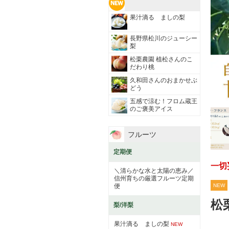
果汁滴る ましの梨
長野県松川のジューシー
梨
松栗農園 植松さんのこ
だわり桃
久和田さんのおまかせぶ
どう
五感で涼む！フロム蔵王
のご褒美アイス
フルーツ
定期便
一切
＼清らかな水と太陽の恵み／
信州育ちの厳選フルーツ定期
NEW
便
松
梨/洋梨
果汁滴る ましの梨
NEW