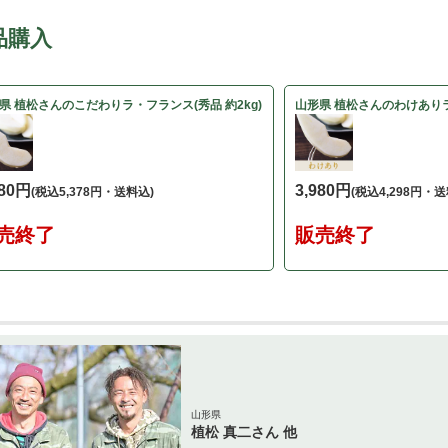
品購入
県 植松さんのこだわりラ・フランス(秀品 約2kg)
山形県 植松さんのわけありラ
980円
3,980円
(税込5,378円・送料込)
(税込4,298円・送
売終了
販売終了
山形県
植松 真二さん 他