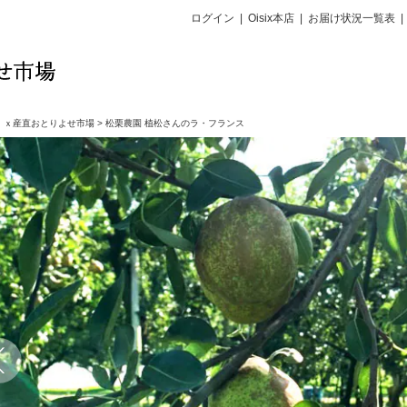
ログイン
|
Oisix本店
|
お届け状況一覧表
|
ｉｘ産直おとりよせ市場
>
松栗農園 植松さんのラ・フランス