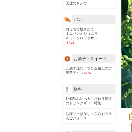
天然むきえび
パン
おうちで焼きたて
ミニパンオショコラ
＆ミニクロワッサン
SALE
お菓子・スイーツ
五感で涼む！フロム蔵王のご
褒美アイス
NEW
飲料
銘酒飲み比べ＆こだわり果汁
のドリンクギフト特集
しぼりっぱなし！さみずのり
んごジュース