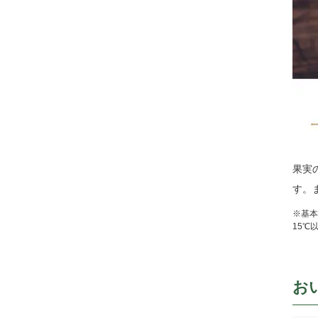
果実
す。
※基本
15℃
お