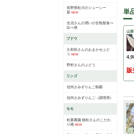
長野県松川のジューシー
単
梨
NEW
生沼さんの潤いの甘熟梨食べ
比べ便
山形
ブドウ
久和田さんのおまかせぶど
う
NEW
4,
野村さんのぶどう
販
リンゴ
信州さみずりんご制覇
信州さみずりんご（調理用）
モモ
松栗農園 植松さんのこだわ
り桃
NEW