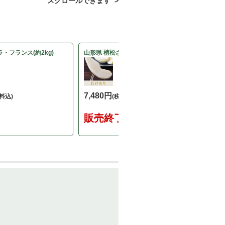
スクロールできます >
・フランス(約2kg)
山形県 植松さんのわけありラ・フランス(約5kg)
7,480円
料込)
(税込8,078円・送料込)
販売終了