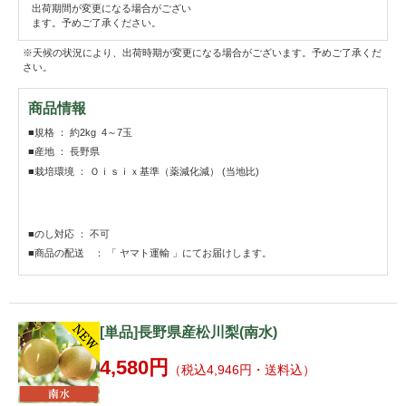
出荷期間が変更になる場合がござい
ます。予めご了承ください。
※天候の状況により、出荷時期が変更になる場合がございます。予めご了承くだ
さい。
商品情報
■規格 ： 約2kg 4～7玉
■産地 ： 長野県
■栽培環境 ： Ｏｉｓｉｘ基準（薬減化減） (当地比)
■のし対応 ： 不可
■商品の配送 ： 「 ヤマト運輸 」にてお届けします。
[単品]長野県産松川梨(南水)
4,580円
（税込4,946円・送料込）