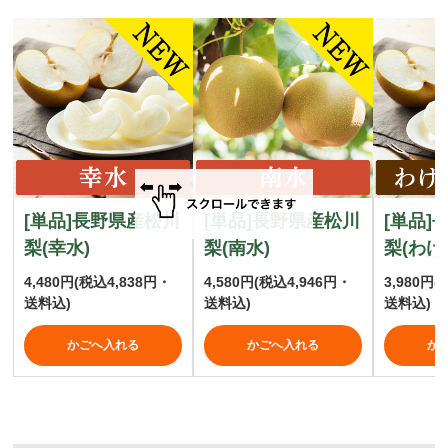
[単品]長野県産松川
[単品]長野県産松川
[単品]
梨(幸水)
梨(南水)
梨(わけ
4,480円
(税込4,838円・
4,580円
(税込4,946円・
3,980円
(
送料込)
送料込)
送料込)
かごへ入れる
かごへ入れる
か