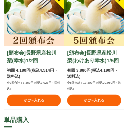
[頒布会]長野県産松川
[頒布会]長野県産松川
梨(幸水)1/2回
梨(わけあり幸水)1/5回
初回
4,180円
(税込4,514円・
初回
3,880円
(税込4,190円・
送料込)
送料込)
全2回合計：8,360円
(税込9,028円・送料
全5回合計：19,400円
(税込20,950円・送
込)
料込)
かごへ入れる
かごへ入れる
単品購入