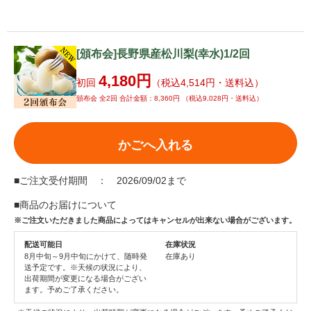
[頒布会]長野県産松川梨(幸水)1/2回
4,180円
初回
（税込4,514円・送料込）
頒布会 全2回 合計金額：8,360円 （税込9,028円・送料込）
かごへ入れる
■ご注文受付期間 ： 2026/09/02まで
■商品のお届けについて
※ご注文いただきました商品によってはキャンセルが出来ない場合がございます。
配送可能日
在庫状況
8月中旬～9月中旬にかけて、随時発
在庫あり
送予定です。※天候の状況により、
出荷期間が変更になる場合がござい
ます。予めご了承ください。