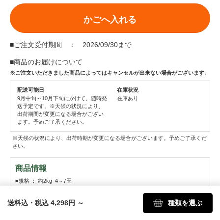
かごへ入れる
■ご注文受付期間 ： 2026/09/30まで
■商品のお届けについて
※ご注文いただきました商品によってはキャンセルが出来ない場合がございます。
配送可能日
在庫状況
9月中旬～10月下旬にかけて、随時発
在庫あり
送予定です。※天候の状況により、
出荷期間が変更になる場合がござい
ます。予めご了承ください。
※天候の状況により、出荷時期が変更になる場合がございます。予めご了承くだ
さい。
商品情報
■規格 ： 約2kg 4～7玉
■産地 ： 長野県
送料込・税込 4,298円
～
種類を選ぶ
■栽培環境 ： Ｏｉｓｉｘ基準（薬減化減） (当地比)