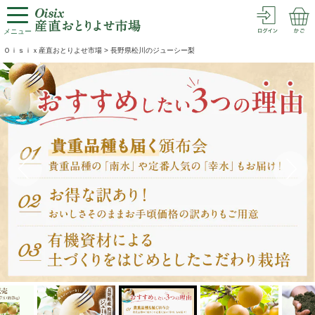
メニュー
Ｏｉｓｉｘ産直おとりよせ市場
>
長野県松川のジューシー梨