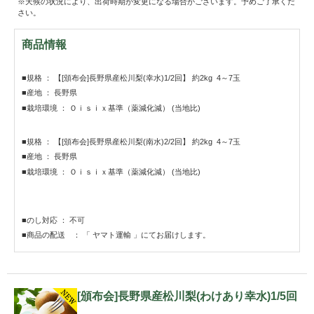
※天候の状況により、出荷時期が変更になる場合がございます。予めご了承くだ
さい。
商品情報
■規格 ： 【[頒布会]長野県産松川梨(幸水)1/2回】 約2kg 4～7玉
■産地 ： 長野県
■栽培環境 ： Ｏｉｓｉｘ基準（薬減化減） (当地比)
■規格 ： 【[頒布会]長野県産松川梨(南水)2/2回】 約2kg 4～7玉
■産地 ： 長野県
■栽培環境 ： Ｏｉｓｉｘ基準（薬減化減） (当地比)
■のし対応 ： 不可
■商品の配送 ： 「 ヤマト運輸 」にてお届けします。
[頒布会]長野県産松川梨(わけあり幸水)1/5回