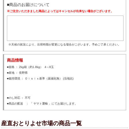
■商品のお届けについて
※ご注文いただきました商品によってはキャンセルが出来ない場合がございます。
※天候の状況により、出荷時期が変更になる場合がございます。予めご了承ください。
商品情報
■規格 ： 2kg箱（約1.8kg） 4～8玉
■産地 ： 長野県
■栽培環境 ： Ｏｉｓｉｘ基準（薬減化無） (当地比)
■のし対応 ： 不可
■商品の配送 ： 「 ヤマト運輸 」にてお届けします。
産直おとりよせ市場の商品一覧