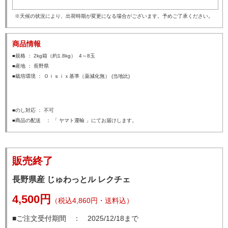
※天候の状況により、出荷時期が変更になる場合がございます。予めご了承ください。
商品情報
■規格 ： 2kg箱（約1.8kg） 4～8玉
■産地 ： 長野県
■栽培環境 ： Ｏｉｓｉｘ基準（薬減化無） (当地比)
■のし対応 ： 不可
■商品の配送 ： 「 ヤマト運輸 」にてお届けします。
販売終了
長野県産 じゅわっとル レクチェ
4,500円
（税込4,860円・送料込）
■ご注文受付期間 ： 2025/12/18まで