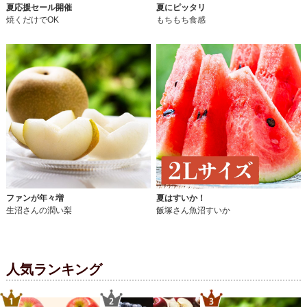
夏応援セール開催
夏にピッタリ
焼くだけでOK
もちもち食感
ファンが年々増
夏はすいか！
生沼さんの潤い梨
飯塚さん魚沼すいか
人気ランキング