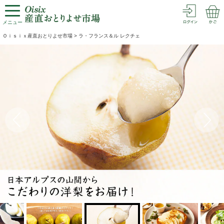
メニュー
Ｏｉｓｉｘ産直おとりよせ市場
>
ラ・フランス＆ル レクチェ