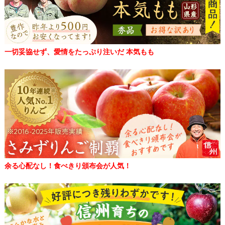
一切妥協せず、愛情をたっぷり注いだ 本気もも
余る心配なし！食べきり頒布会が人気！