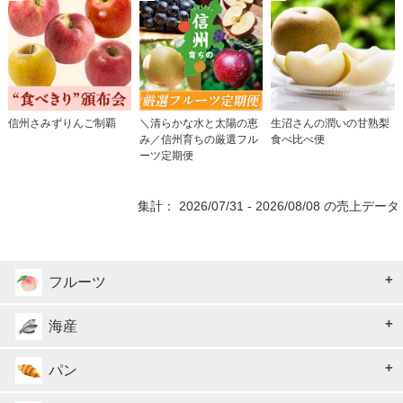
信州さみずりんご制覇
＼清らかな水と太陽の恵
生沼さんの潤いの甘熟梨
み／信州育ちの厳選フル
食べ比べ便
ーツ定期便
集計： 2026/07/31 - 2026/08/08 の売上データ
フルーツ
海産
パン