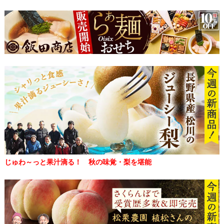
じゅわ～っと果汁滴る！ 秋の味覚・梨を堪能