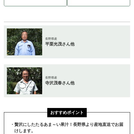
長野県産
平栗光茂さん他
長野県産
寺沢茂春さん他
おすすめポイント
・贅沢にしたたるあま～い果汁！長野県より産地直送でお届
けします。