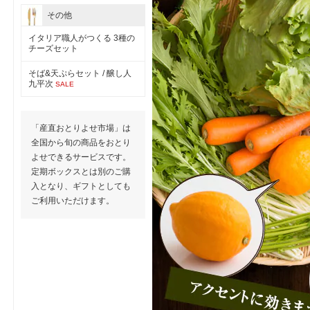
その他
イタリア職人がつくる 3種の
チーズセット
そば&天ぷらセット / 醸し人
九平次
SALE
「産直おとりよせ市場」は
全国から旬の商品をおとり
よせできるサービスです。
定期ボックスとは別のご購
入となり、ギフトとしても
ご利用いただけます。