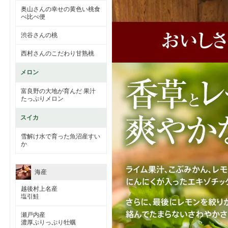
奥山さんの幸せの黄色い桃食
べ比べ便
渋谷さんの桃
西村さんのこだわり甘熟桃
メロン
富良野の大地が育んだ 果汁
たっぷりメロン
スイカ
雪解け水で育った魚沼産すい
か
海産
越後村上名産
塩引鮭
瀬戸内産
濃厚ぷりっぷり牡蠣