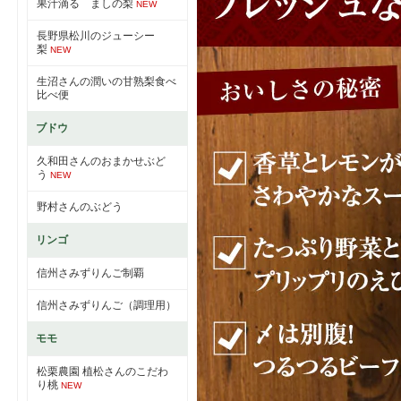
果汁滴る ましの梨
NEW
長野県松川のジューシー
梨
NEW
生沼さんの潤いの甘熟梨食べ
比べ便
ブドウ
久和田さんのおまかせぶど
う
NEW
野村さんのぶどう
リンゴ
信州さみずりんご制覇
信州さみずりんご（調理用）
モモ
松栗農園 植松さんのこだわ
り桃
NEW