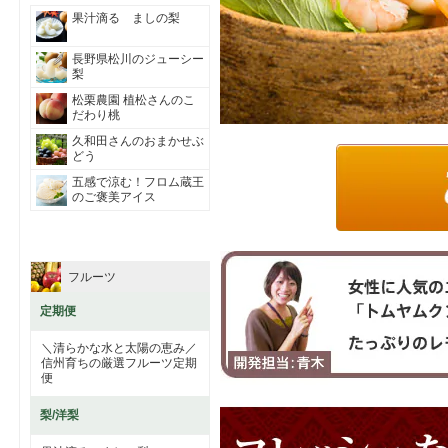
果汁滴る ましの梨
長野県松川のジューシー
梨
松栗農園 植松さんのこ
だわり桃
久和田さんのおまかせぶ
どう
五感で涼む！フロム蔵王
のご褒美アイス
フルーツ
定期便
＼清らかな水と太陽の恵み／
信州育ちの厳選フルーツ定期
便
梨/洋梨