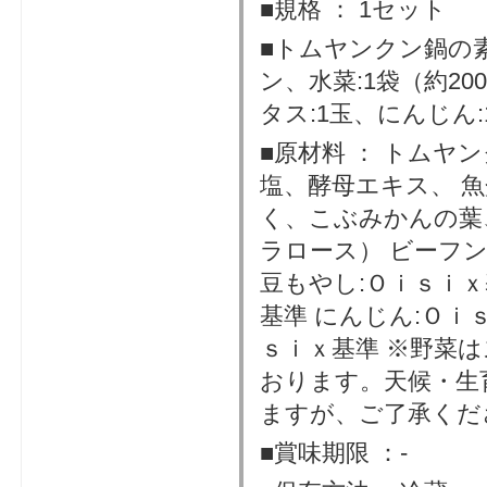
■規格 ： 1セット
■トムヤンクン鍋の
ン、水菜:1袋（約20
タス:1玉、にんじん:1
■原材料 ： トムヤ
塩、酵母エキス、 
く、こぶみかんの葉
ラロース） ビーフン
豆もやし:Ｏｉｓｉｘ
基準 にんじん:Ｏｉ
ｓｉｘ基準 ※野菜
おります。天候・生
ますが、ご了承く
■賞味期限 ：-