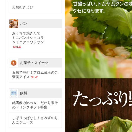
天然むきえび
パン
おうちで焼きたて
ミニパンオショコラ
＆ミニクロワッサン
SALE
お菓子・スイーツ
五感で涼む！フロム蔵王のご
褒美アイス
NEW
飲料
銘酒飲み比べ＆こだわり果汁
のドリンクギフト特集
しぼりっぱなし！さみずのり
んごジュース