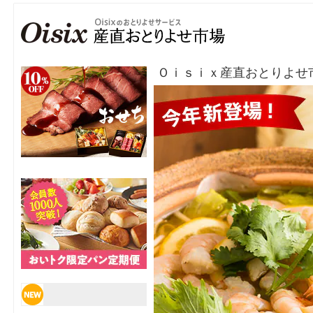
Ｏｉｓｉｘ産直おとりよせ