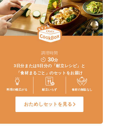
調理時間
30
分
3日分または5日分の
「献立レシピ」と
「食材まるごと」
のセットをお届け
料理の幅
広がる
献立いらず
食材の
無駄なし
おためしセットを見る