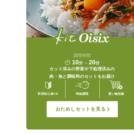
調理時間
10
20
分
～
分
カット済みの野菜や
下処理済みの
肉・魚と調味料の
セットをお届け
料理初心者OK
時短調理
買い物削減
おためしセットを見る