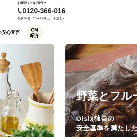
お電話でのお問合せ
0120-366-016
受付時間：10～17時(土日祝含む)
CM
もの安心宣言
紹介
野菜とフル
Oisix独自の
安全基準を満たし