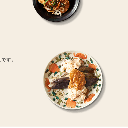
。
短です。