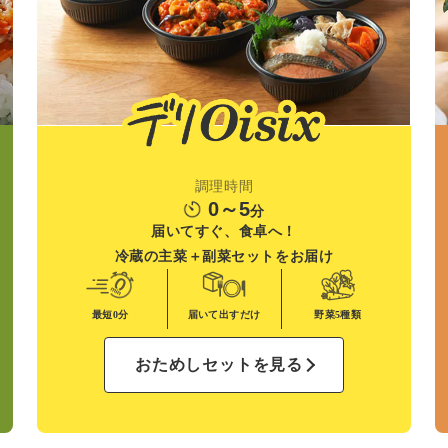
調理時間
0～5
分
届いてすぐ、食卓へ！
冷蔵の主菜＋副菜
セットをお届け
最短0分
届いて出すだけ
野菜
5種類
おためしセットを見る