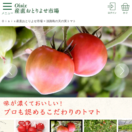
メニュー
Ｏｉｓｉｘ産直おとりよせ市場
>
淡路島の天の実トマト