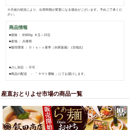
※天候の状況により、出荷時期が変更になる場合がございます。予めご了承くだ
さい。
商品情報
■規格 ： 約800g ８玉～23玉
■産地 ： 兵庫県
■栽培環境 ： Ｏｉｓｉｘ基準（水耕薬減） (当地比)
■のし対応 ： 不可
■商品の配送 ： 「 ヤマト運輸 」にてお届けします。
産直おとりよせ市場の商品一覧