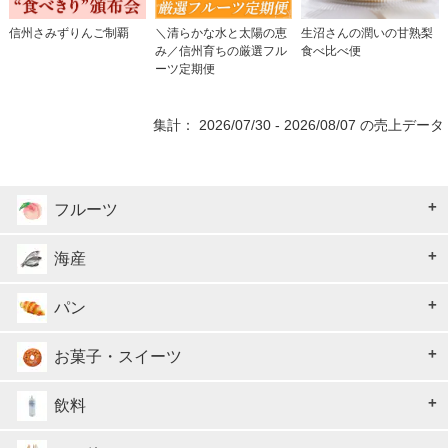
信州さみずりんご制覇
＼清らかな水と太陽の恵
生沼さんの潤いの甘熟梨
み／信州育ちの厳選フル
食べ比べ便
ーツ定期便
集計： 2026/07/30 - 2026/08/07 の売上データ
フルーツ
海産
パン
お菓子・スイーツ
飲料