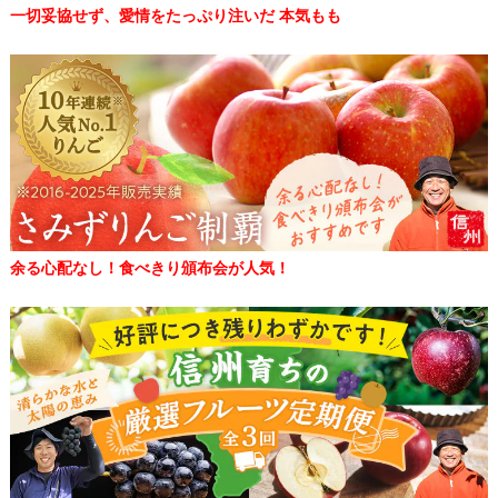
一切妥協せず、愛情をたっぷり注いだ 本気もも
余る心配なし！食べきり頒布会が人気！