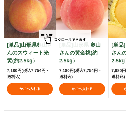
[単品]山形県奥山さ
[単品]山形県 奥山
[単品]
んのスウィート光
さんの黄金桃(約
さんの
黄(約2.5kg）
2.5kg）
2.5kg
7,180円
(税込7,754円・
7,180円
(税込7,754円・
7,980円
(
送料込)
送料込)
送料込)
かごへ入れる
かごへ入れる
か