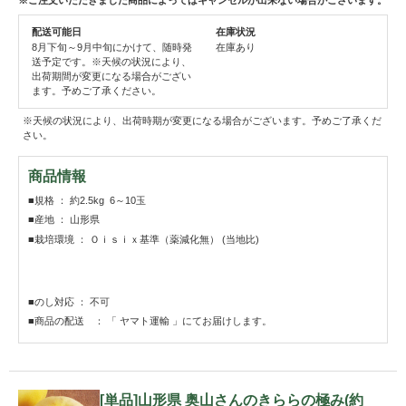
※ご注文いただきました商品によってはキャンセルが出来ない場合がございます。
配送可能日
在庫状況
8月下旬～9月中旬にかけて、随時発
在庫あり
送予定です。※天候の状況により、
出荷期間が変更になる場合がござい
ます。予めご了承ください。
※天候の状況により、出荷時期が変更になる場合がございます。予めご了承くだ
さい。
商品情報
■規格 ： 約2.5kg 6～10玉
■産地 ： 山形県
■栽培環境 ： Ｏｉｓｉｘ基準（薬減化無） (当地比)
■のし対応 ： 不可
■商品の配送 ： 「 ヤマト運輸 」にてお届けします。
[単品]山形県 奥山さんのきららの極み(約