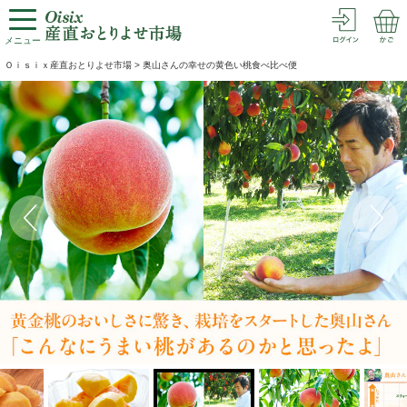
メニュー
Ｏｉｓｉｘ産直おとりよせ市場
>
奥山さんの幸せの黄色い桃食べ比べ便