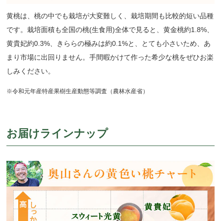
黄桃は、桃の中でも栽培が大変難しく、栽培期間も比較的短い品種
です。栽培面積も全国の桃(生食用)全体で見ると、黄金桃約1.8%、
黄貴妃約0.3%、きららの極みは約0.1%と、とても小さいため、あ
まり市場に出回りません。手間暇かけて作った希少な桃をぜひお楽
しみください。
※令和元年産特産果樹生産動態等調査（農林水産省）
お届けラインナップ