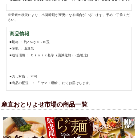
※天候の状況により、出荷時期が変更になる場合がございます。予めご了承くだ
さい。
商品情報
■規格 ： 約2.5kg 6～10玉
■産地 ： 山形県
■栽培環境 ： Ｏｉｓｉｘ基準（薬減化無） (当地比)
■のし対応 ： 不可
■商品の配送 ： 「 ヤマト運輸 」にてお届けします。
産直おとりよせ市場の商品一覧