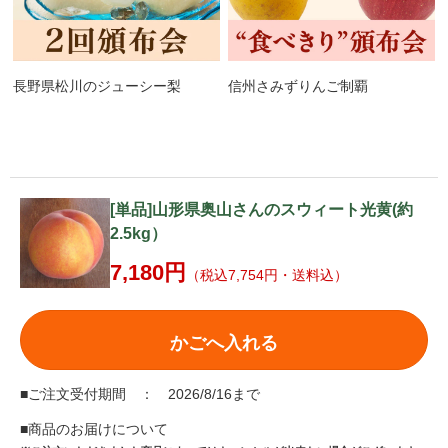
長野県松川のジューシー梨
信州さみずりんご制覇
[単品]山形県奥山さんのスウィート光黄(約
2.5kg）
7,180円
（税込7,754円・送料込）
かごへ入れる
■ご注文受付期間 ： 2026/8/16まで
■商品のお届けについて