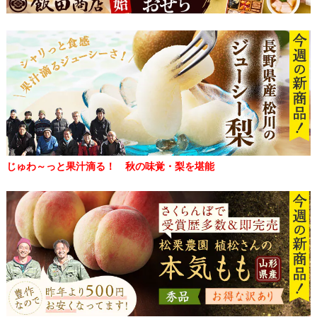
じゅわ～っと果汁滴る！ 秋の味覚・梨を堪能