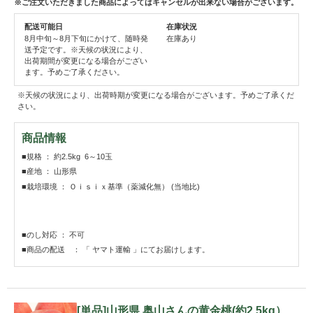
※ご注文いただきました商品によってはキャンセルが出来ない場合がございます。
配送可能日
在庫状況
8月中旬～8月下旬にかけて、随時発
在庫あり
送予定です。※天候の状況により、
出荷期間が変更になる場合がござい
ます。予めご了承ください。
※天候の状況により、出荷時期が変更になる場合がございます。予めご了承くだ
さい。
商品情報
■規格 ： 約2.5kg 6～10玉
■産地 ： 山形県
■栽培環境 ： Ｏｉｓｉｘ基準（薬減化無） (当地比)
■のし対応 ： 不可
■商品の配送 ： 「 ヤマト運輸 」にてお届けします。
[単品]山形県 奥山さんの黄金桃(約2.5kg）