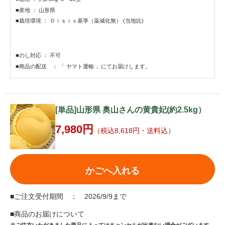
■産地 ： 山形県
■栽培環境 ： Ｏｉｓｉｘ基準（薬減化無） (当地比)
■のし対応 ： 不可
■商品の配送 ： 「 ヤマト運輸 」にてお届けします。
[単品]山形県 奥山さんの黄貴妃(約2.5kg）
7,980円
（税込8,618円・送料込）
かごへ入れる
■ご注文受付期間 ： 2026/9/9まで
■商品のお届けについて