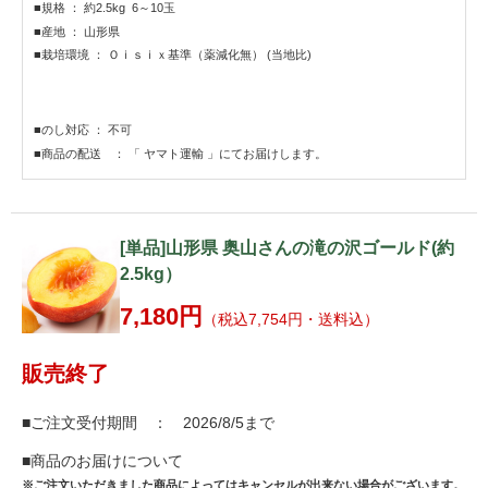
■規格 ： 約2.5kg 6～10玉
■産地 ： 山形県
■栽培環境 ： Ｏｉｓｉｘ基準（薬減化無） (当地比)
■のし対応 ： 不可
■商品の配送 ： 「 ヤマト運輸 」にてお届けします。
[単品]山形県 奥山さんの滝の沢ゴールド(約
2.5kg）
7,180円
（税込7,754円・送料込）
販売終了
■ご注文受付期間 ： 2026/8/5まで
■商品のお届けについて
※ご注文いただきました商品によってはキャンセルが出来ない場合がございます。